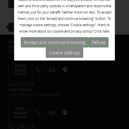
Attached file
DOWNLOAD
own and third-party cookies in a transparent and responsible
manner, just for your benefit. Neither more nor less. To accept
them, click on the "Accept and continue browsing" button. To
manage cookie settings, choose "Cookie settings". Want to
BACK
know more about our cookie and privacy policy? Click
here.
BARCELONA
Accept and continue browsing
Refuse
ESPAIS VOLART
Temporary Contemporary Art Exhibitions
Cookie settings
BARCELONA
CAN FRAMIS
Contemporary Painting Museum
PALAFRUGELL