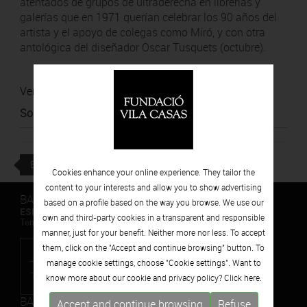
atentados de grupos de ultraderecha en librerías y
galerías que en 1971 querían celebrar los 90 años del
artista y el apoyo de colegas como Miró, y con otra
antológica del diseñador Oscar Tusquets (octubre).
Ver noticia
Source
:
La Opinión de Málaga
BACK
Cookies enhance your online experience. They tailor the
content to your interests and allow you to show advertising
BARCELONA
based on a profile based on the way you browse. We use our
ESPAIS VOLART
own and third-party cookies in a transparent and responsible
Temporary Contemporary Art Exhibitions
manner, just for your benefit. Neither more nor less. To accept
them, click on the "Accept and continue browsing" button. To
manage cookie settings, choose "Cookie settings". Want to
know more about our cookie and privacy policy? Click
here.
BARCELONA
Accept and continue browsing
Refuse