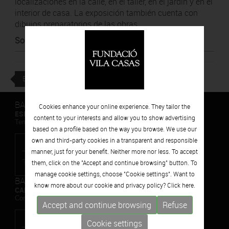
localizaciones en la calle, en el taller, en el jardín y en el
interior de casa. La exposición también cuenta con
dibujos preparatorios de las obras.
Source
:
Pla B de BTV
BACK
BARCELONA
Cookies enhance your online experience. They tailor the
ESPAIS VOLART
content to your interests and allow you to show advertising
Temporary Contemporary Art Exhibitions
based on a profile based on the way you browse. We use our
own and third-party cookies in a transparent and responsible
manner, just for your benefit. Neither more nor less. To accept
them, click on the "Accept and continue browsing" button. To
manage cookie settings, choose "Cookie settings". Want to
BARCELONA
know more about our cookie and privacy policy? Click
here.
CAN FRAMIS
Contemporary Painting Museum
Accept and continue browsing
Refuse
Cookie settings