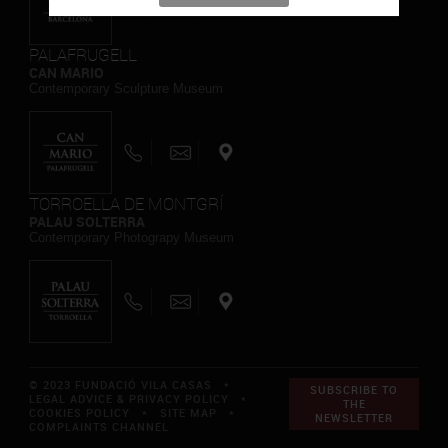
PALAFRUGELL
CAN MARIO
Contemporary Sculpture Museum
TORROELLA DE MONTGRÍ
PALAU SOLTERRA
Contemporary Photograpy Museum
© 2023 FUNDACIÓ VILA CASAS *
SUBSCRIBE TO
LEGAL ADVICE & PRIVACY POLICY
*
THE
COOKIES POLICY
*
SITE MAP
*
NEWSLETTER
COMPLAINTS CHANNEL