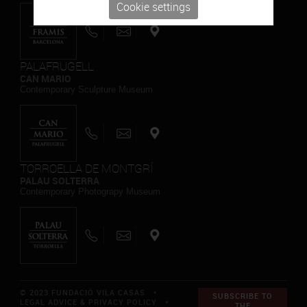
Cookie settings
PALAFRUGELL
CAN MARIO
Contemporary Sculpture Museum
TORROELLA DE MONTGRÍ
PALAU SOLTERRA
Contemporary Photograpy Museum
© 2023 FUNDACIÓ VILA CASAS *
SUBSCRIBE TO
LEGAL ADVICE & PRIVACY POLICY
*
THE