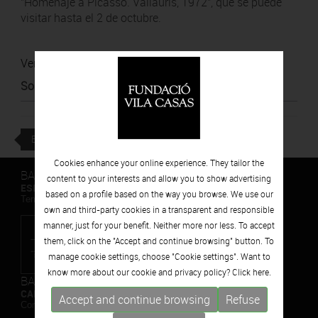
"Homenaje a Picasso. Vallauris, 1972", que se puede
visitar hasta el 2 de octubre.
Ver noticia
Source
:
Diari ARA
BACK
Cookies enhance your online experience. They tailor the
BARCELONA
content to your interests and allow you to show advertising
ESPAIS VOLART
based on a profile based on the way you browse. We use our
Temporary Contemporary Art Exhibitions
own and third-party cookies in a transparent and responsible
manner, just for your benefit. Neither more nor less. To accept
them, click on the "Accept and continue browsing" button. To
manage cookie settings, choose "Cookie settings". Want to
know more about our cookie and privacy policy? Click
here.
BARCELONA
CAN FRAMIS
Accept and continue browsing
Refuse
Contemporary Painting Museum