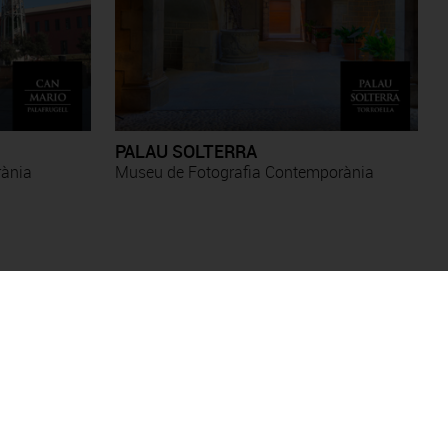
PALAU SOLTERRA
rània
Museu de Fotografia Contemporània
Antoni Forcada