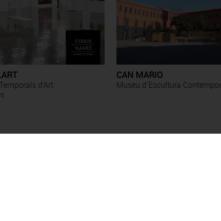
LART
CAN MARIO
Temporals d'Art
Museu d’Escultura Contempo
ni
Exposicions
Esther Boix