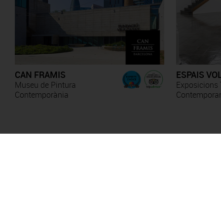
CAN FRAMIS
ESPAIS VO
Museu de Pintura
Exposicions 
Contemporània
Contempora
Anna Irina Russell