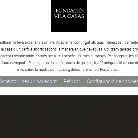
milloren la teva experiència online. Adapten el contingut als teus interessos i permet
e la base d’un perfil elaborat segons la manera en què navegues. Utilitzem galetes pròp
arent i responsable, només per al teu benefici. Ni més ni menys. Per acceptar-les, fe
tinuo navegant". Per gestionar la configuració de galetes, tria "Configuració de cooki
més sobre la nostra política de galetes i privacitat? Fes clic
aquí.
Acceptar i seguir navegant
Refusar
Configuració de cookie