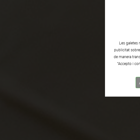
Les galetes 
publicitat sobr
de manera transp
"Accepto i con