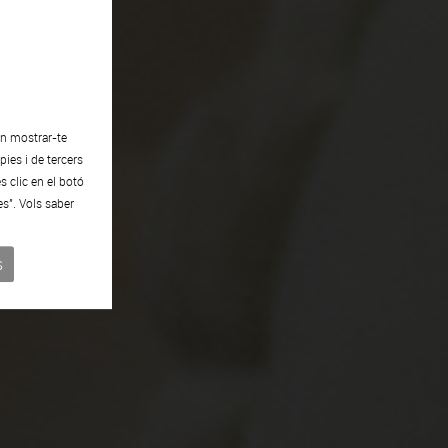
en mostrar-te
ies i de tercers
s clic en el botó
es". Vols saber
s