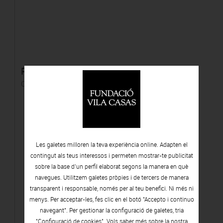
Pare (1)
C-print
Les galetes milloren la teva experiència online. Adapten el
contingut als teus interessos i permeten mostrar-te publicitat
sobre la base d’un perfil elaborat segons la manera en què
navegues. Utilitzem galetes pròpies i de tercers de manera
transparent i responsable, només per al teu benefici. Ni més ni
menys. Per acceptar-les, fes clic en el botó "Accepto i continuo
navegant". Per gestionar la configuració de galetes, tria
"Configuració de cookies". Vols saber més sobre la nostra