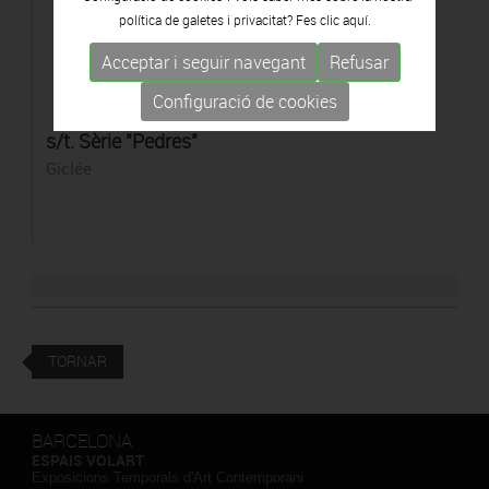
política de galetes i privacitat? Fes clic
aquí.
Acceptar i seguir navegant
Refusar
Configuració de cookies
s/t. Sèrie "Pedres"
Giclée
TORNAR
BARCELONA
ESPAIS VOLART
Exposicions Temporals d'Art Contemporani