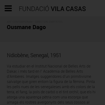
ART CONTEMPORANI -
DIRECTORI D'ARTISTES
Ousmane Dago
Ndiobène, Senegal, 1951
Va estudiar en el Institut Nacional de Belles Arts de
Dakar, i més tard en l’ Acadèmia de Belles Arts
d’Amberes. Imatges suggeridores d’un primitivisme
salvatge que giren entorn la figura de la fèmina. Pinta
les pells nues de les senegaleses amb els colors de la
terra, el fang, la pols de carbó o el tint orchil, que els hi
atorga una aparença pètria com una escorça que
amaga els rostres avergonyits dels seus cossos al