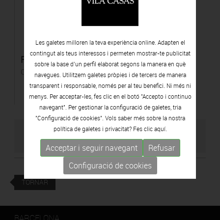
Les galetes milloren la teva experiència online. Adapten el
contingut als teus interessos i permeten mostrar-te publicitat
Femmes-Terre
sobre la base d’un perfil elaborat segons la manera en què
C-print
navegues. Utilitzem galetes pròpies i de tercers de manera
transparent i responsable, només per al teu benefici. Ni més ni
menys. Per acceptar-les, fes clic en el botó "Accepto i continuo
navegant". Per gestionar la configuració de galetes, tria
"Configuració de cookies". Vols saber més sobre la nostra
política de galetes i privacitat? Fes clic
aquí.
VISITAR WEB DE L'ARTISTA
Acceptar i seguir navegant
Refusar
Configuració de cookies
TORNAR
BARCELONA