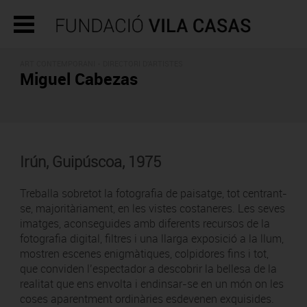
ART CONTEMPORANI -
DIRECTORI D'ARTISTES
Miguel Cabezas
Irún, Guipúscoa, 1975
Treballa sobretot la fotografia de paisatge, tot centrant-
se, majoritàriament, en les vistes costaneres. Les seves
imatges, aconseguides amb diferents recursos de la
fotografia digital, filtres i una llarga exposició a la llum,
mostren escenes enigmàtiques, colpidores fins i tot,
que conviden l’espectador a descobrir la bellesa de la
realitat que ens envolta i endinsar-se en un món on les
coses aparentment ordinàries esdevenen exquisides.