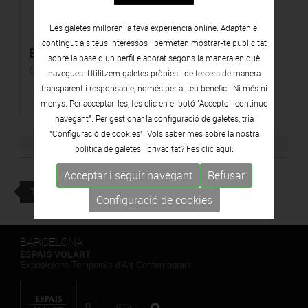
Les galetes milloren la teva experiència online. Adapten el
contingut als teus interessos i permeten mostrar-te publicitat
El lago
sobre la base d’un perfil elaborat segons la manera en què
Còpia per injecció de tinta
navegues. Utilitzem galetes pròpies i de tercers de manera
transparent i responsable, només per al teu benefici. Ni més ni
menys. Per acceptar-les, fes clic en el botó "Accepto i continuo
navegant". Per gestionar la configuració de galetes, tria
"Configuració de cookies". Vols saber més sobre la nostra
política de galetes i privacitat? Fes clic
aquí.
Acceptar i seguir navegant
Refusar
TORNAR
Configuració de cookies
BARCELONA
ESPAIS VOLART
Exposicions Temporals d'Art Contemporani