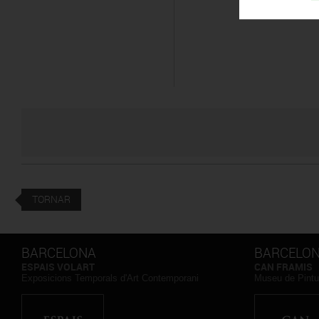
TORNAR
BARCELONA
BARCELO
ESPAIS VOLART
CAN FRAMIS
Exposicions Temporals d'Art Contemporani
Museu de Pintu