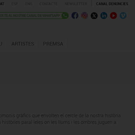
AT
ESP
ENG
CONTACTE
NEWSLETTER
CANAL DENÚNCIES
U
ARTISTES
PREMSA
timonis gràfics que envolten el cercle de la nostra història
 històries paral·leles on les llums i les ombres juguen a