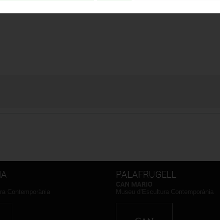
NA
PALAFRUGELL
CAN MARIO
ra Contemporània
Museu d’Escultura Contemporània