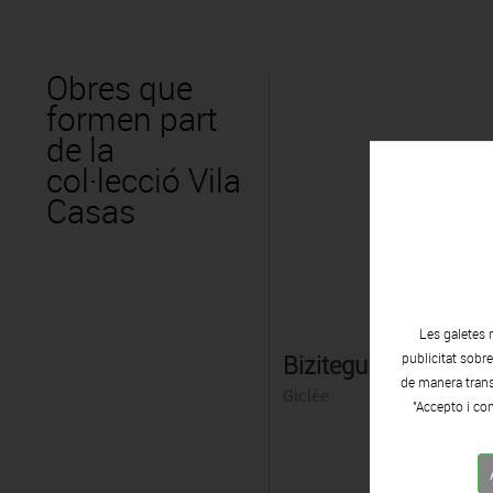
Obres que
formen part
de la
col·lecció Vila
Casas
Les galetes 
Bizitegui I
publicitat sobr
de manera transp
Giclée
"Accepto i con