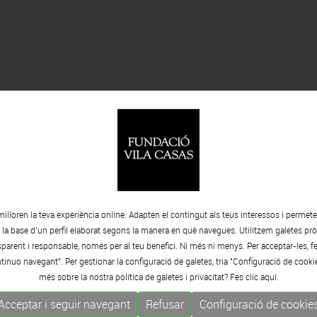
milloren la teva experiència online. Adapten el contingut als teus interessos i permet
Bizitegui III
Bizitegui I
e la base d’un perfil elaborat segons la manera en què navegues. Utilitzem galetes pròp
arent i responsable, només per al teu benefici. Ni més ni menys. Per acceptar-les, fe
Giclée
Giclée
tinuo navegant". Per gestionar la configuració de galetes, tria "Configuració de cooki
més sobre la nostra política de galetes i privacitat? Fes clic
aquí.
Acceptar i seguir navegant
Refusar
Configuració de cookie