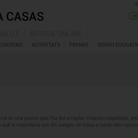
C
SALUT
BOTIGA ONLINE
OSICIONS
ACTIVITATS
PREMIS
SERVEI EDUCATI
ació en una passió que l’ha dut a captar instants irrepetibles, tes
què la majoritària són els viatges, on troba a través dels racons