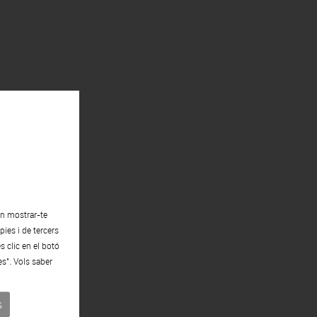
en mostrar-te
V
ies i de tercers
s clic en el botó
es". Vols saber
s