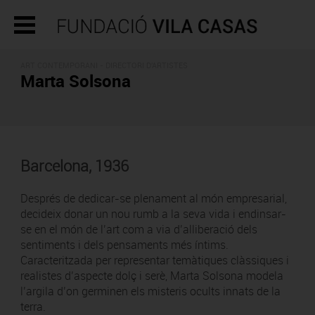
ART CONTEMPORANI -
DIRECTORI D'ARTISTES
Marta Solsona
Barcelona, 1936
Després de dedicar-se plenament al món empresarial,
decideix donar un nou rumb a la seva vida i endinsar-
se en el món de l’art com a via d’alliberació dels
sentiments i dels pensaments més íntims.
Caracteritzada per representar temàtiques clàssiques i
realistes d’aspecte dolç i serè, Marta Solsona modela
l’argila d’on germinen els misteris ocults innats de la
terra.