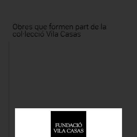
Obres que formen part de la
col·lecció Vila Casas