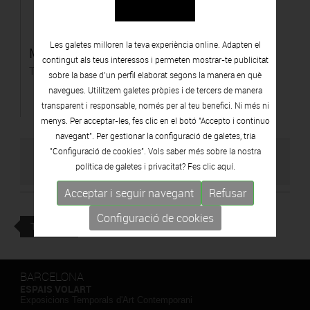
Les galetes milloren la teva experiència online. Adapten el
Maternitat LARE
contingut als teus interessos i permeten mostrar-te publicitat
Terracota
sobre la base d’un perfil elaborat segons la manera en què
navegues. Utilitzem galetes pròpies i de tercers de manera
transparent i responsable, només per al teu benefici. Ni més ni
menys. Per acceptar-les, fes clic en el botó "Accepto i continuo
navegant". Per gestionar la configuració de galetes, tria
"Configuració de cookies". Vols saber més sobre la nostra
VISITAR WEB DE L'ARTISTA
política de galetes i privacitat? Fes clic
aquí.
Acceptar i seguir navegant
Refusar
Configuració de cookies
TORNAR
BARCELONA
ESPAIS VOLART
Exposicions Temporals d'Art Contemporani