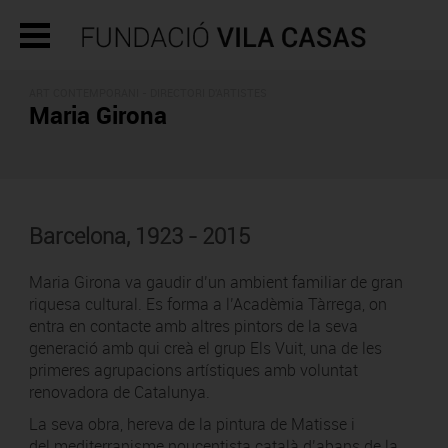
ART CONTEMPORANI -
DIRECTORI D'ARTISTES
Maria Girona
Barcelona, 1923 - 2015
Maria Girona va gaudir d’un ambient familiar de gran
riquesa cultural. Es forma a l’Acadèmia Tàrrega, on
entra en contacte amb altres pintors de la seva
generació amb qui creà el grup Els Vuit, una de les
primeres agrupacions artístiques amb voluntat
renovadora de Catalunya.
La seva obra, hereva de la pintura de Matisse i
del mediterranisme noucentista català d’abans de la