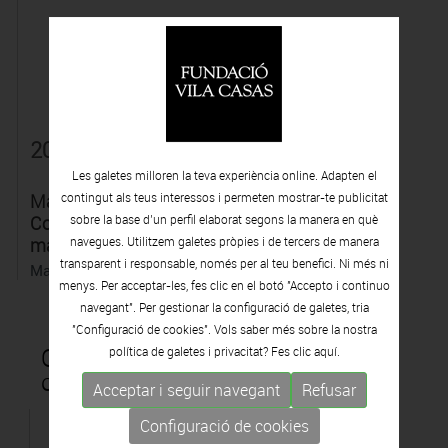
2023
Les galetes milloren la teva experiència online. Adapten el
Maria Girona,
contingut als teus interessos i permeten mostrar-te publicitat
Contemporània de si
sobre la base d’un perfil elaborat segons la manera en què
mateixa
navegues. Utilitzem galetes pròpies i de tercers de manera
transparent i responsable, només per al teu benefici. Ni més ni
Maria Girona
menys. Per acceptar-les, fes clic en el botó "Accepto i continuo
navegant". Per gestionar la configuració de galetes, tria
"Configuració de cookies". Vols saber més sobre la nostra
Obres que formen part de la
política de galetes i privacitat? Fes clic
aquí.
col·lecció Vila Casas
Acceptar i seguir navegant
Refusar
Configuració de cookies