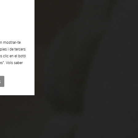
en mostrar-te
ies i de tercers
s clic en el botó
es". Vols saber
s