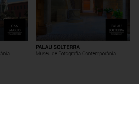
PALAU SOLTERRA
rània
Museu de Fotografia Contemporània
Antoni Forcada