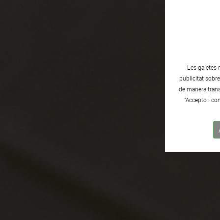
Les galetes 
publicitat sobr
de manera transp
"Accepto i con