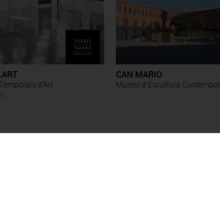
LART
CAN MARIO
Temporals d'Art
Museu d’Escultura Contempo
ni
Exposicions
Esther Boix