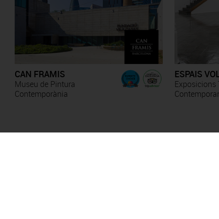
CAN FRAMIS
ESPAIS VO
Museu de Pintura
Exposicions 
Contemporània
Contempora
Anna Irina Russell