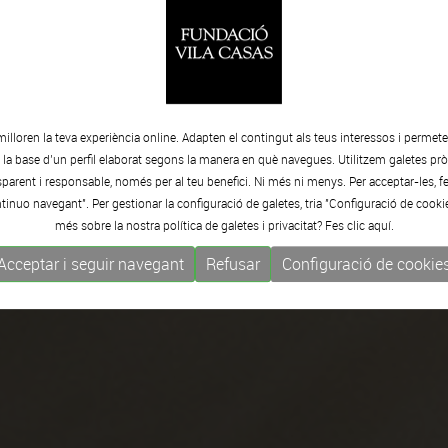
milloren la teva experiència online. Adapten el contingut als teus interessos i permet
e la base d’un perfil elaborat segons la manera en què navegues. Utilitzem galetes pròp
arent i responsable, només per al teu benefici. Ni més ni menys. Per acceptar-les, fe
tinuo navegant". Per gestionar la configuració de galetes, tria "Configuració de cooki
més sobre la nostra política de galetes i privacitat? Fes clic
aquí.
Acceptar i seguir navegant
Refusar
Configuració de cookie