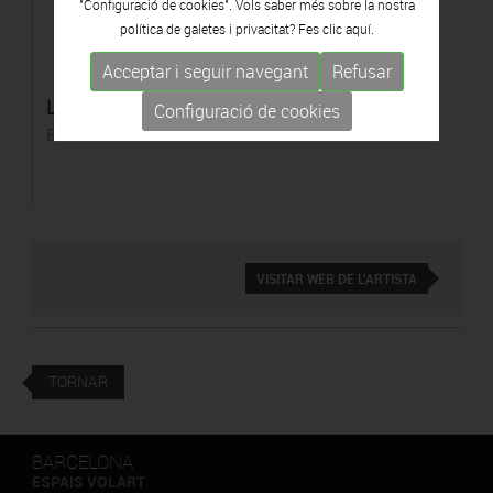
"Configuració de cookies". Vols saber més sobre la nostra
política de galetes i privacitat? Fes clic
aquí.
Acceptar i seguir navegant
Refusar
Lindos amorosos
Configuració de cookies
Bronze
VISITAR WEB DE L'ARTISTA
TORNAR
BARCELONA
ESPAIS VOLART