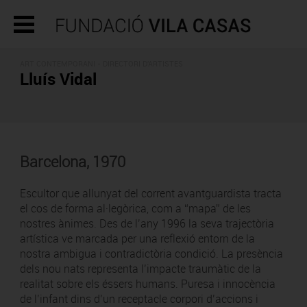
ART CONTEMPORANI -
DIRECTORI D'ARTISTES
Lluís Vidal
Barcelona, 1970
Escultor que allunyat del corrent avantguardista tracta
el cos de forma al·legòrica, com a “mapa” de les
nostres ànimes. Des de l’any 1996 la seva trajectòria
artística ve marcada per una reflexió entorn de la
nostra ambigua i contradictòria condició. La presència
dels nou nats representa l’impacte traumàtic de la
realitat sobre els éssers humans. Puresa i innocència
de l’infant dins d’un receptacle corpori d’accions i