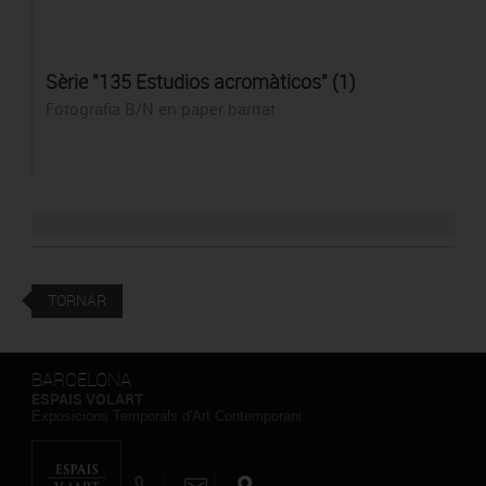
Sèrie "135 Estudios acromàticos" (1)
Fotografia B/N en paper baritat
TORNAR
BARCELONA
ESPAIS VOLART
Exposicions Temporals d'Art Contemporani