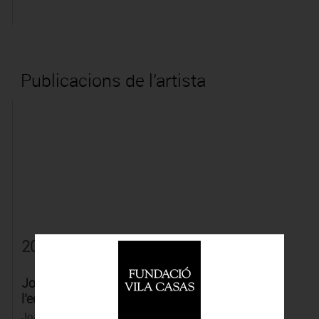
Publicacions de l'artista
2024
Joan Pla, El joc de
l’equívoc
Joan Pla