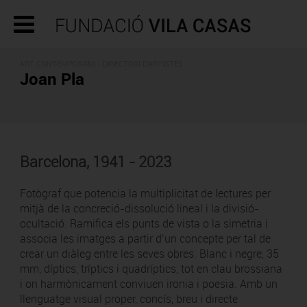
ART CONTEMPORANI -
DIRECTORI D'ARTISTES
Joan Pla
Barcelona, 1941 - 2023
Fotògraf que potencia la multiplicitat de lectures per
mitjà de la concreció-dissolució lineal i la divisió-
ocultació. Ramifica els punts de vista o la simetria i
associa les imatges a partir d’un concepte per tal de
crear un diàleg entre les seves obres. Blanc i negre, 35
mm, díptics, tríptics i quadríptics, tot en clau brossiana
i on harmònicament conviuen ironia i poesia. Amb un
llenguatge visual proper, concís, breu i directe