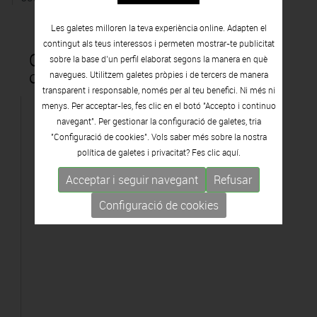
Les galetes milloren la teva experiència online. Adapten el
contingut als teus interessos i permeten mostrar-te publicitat
Obres que formen part de la
sobre la base d’un perfil elaborat segons la manera en què
col·lecció Vila Casas
navegues. Utilitzem galetes pròpies i de tercers de manera
transparent i responsable, només per al teu benefici. Ni més ni
menys. Per acceptar-les, fes clic en el botó "Accepto i continuo
navegant". Per gestionar la configuració de galetes, tria
"Configuració de cookies". Vols saber més sobre la nostra
política de galetes i privacitat? Fes clic
aquí.
Acceptar i seguir navegant
Refusar
Configuració de cookies