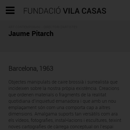
ART CONTEMPORANI -
DIRECTORI D'ARTISTES
Jaume Pitarch
Barcelona, 1963
Objectes manipulats de caire brossià i surrealista que
incideixen sobre la nostra pròpia existència. Creacions
que ordenen materials o fragments de la realitat
quotidiana d’inquietud emanadora i que amb un nou
emplaçament són com una comporta cap a altres
dimensions. Amalgama suports tan versàtils com ara
els vídeos, fotografies, instal•lacions i escultures, teixint
noves cartografies de càrrega conceptual on l’espai