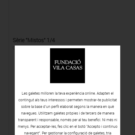
Sèrie "Mistos" 1/4
Còpia a la gelatina de plata
Les galetes milloren la teva experiència online. Adapten el
contingut als teus interessos i permeten mostrar-te publicitat
sobre la base d’un perfil elaborat segons la manera en què
navegues. Utilitzem galetes pròpies i de tercers de manera
transparent i responsable, només per al teu benefici. Ni més ni
menys. Per acceptar-les, fes clic en el botó "Accepto i continuo
navegant". Per gestionar la configuració de galetes, tria