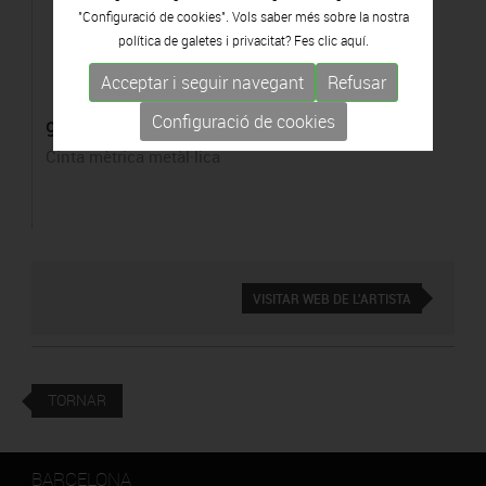
"Configuració de cookies". Vols saber més sobre la nostra
política de galetes i privacitat? Fes clic
aquí.
Acceptar i seguir navegant
Refusar
Configuració de cookies
90 60 90
Cinta mètrica metàl·lica
VISITAR WEB DE L'ARTISTA
TORNAR
BARCELONA