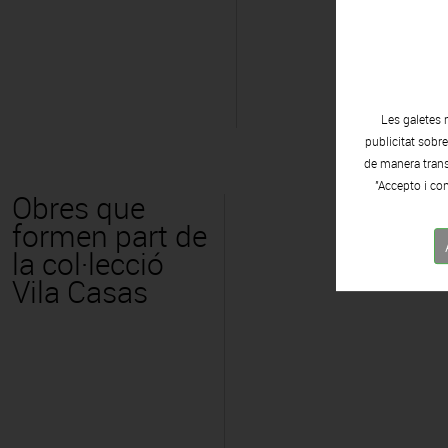
Les galetes 
publicitat sobr
de manera transp
"Accepto i con
Obres que
formen part de
la col·lecció
Vila Casas