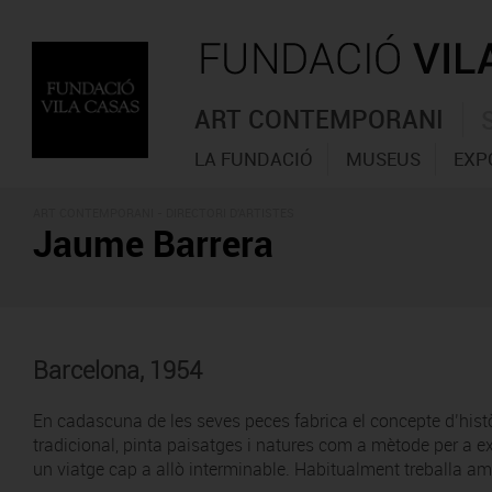
ART CONTEMPORANI
LA FUNDACIÓ
MUSEUS
EXP
ART CONTEMPORANI -
DIRECTORI D'ARTISTES
Jaume Barrera
Barcelona, 1954
En cadascuna de les seves peces fabrica el concepte d’històr
tradicional, pinta paisatges i natures com a mètode per a ex
un viatge cap a allò interminable. Habitualment treballa amb