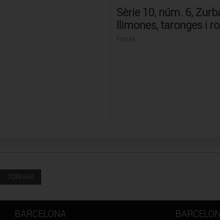
Sèrie 10, núm. 6, Zurb
llimones, taronges i r
Fusta
TORNAR
BARCELONA
BARCELO