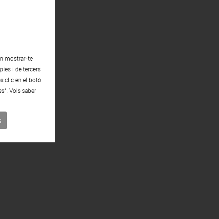
en mostrar-te
ies i de tercers
s clic en el botó
es". Vols saber
s