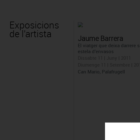
Exposicions
de l'artista
Jaume Barrera
El viatger que deixa darrere 
estela d'envasos
Dissabte 11 | Juny | 2011
Diumenge 11 | Setembre | 20
Can Mario, Palafrugell