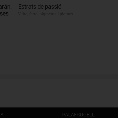
arán:
Estrats de passió
oses
Vidre, ferro, pigments i plomes
NA
PALAFRUGELL