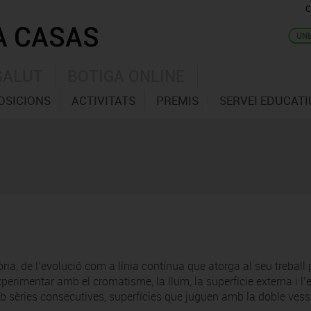
C
SALUT
BOTIGA ONLINE
OSICIONS
ACTIVITATS
PREMIS
SERVEI EDUCATI
ia, de l’evolució com a línia contínua que atorga al seu treball p
perimentar amb el cromatisme, la llum, la superfície externa i l’
 sèries consecutives, superfícies que juguen amb la doble vessant: