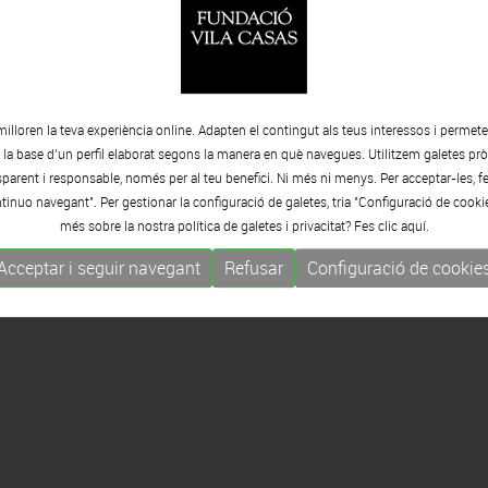
milloren la teva experiència online. Adapten el contingut als teus interessos i permet
e la base d’un perfil elaborat segons la manera en què navegues. Utilitzem galetes pròp
arent i responsable, només per al teu benefici. Ni més ni menys. Per acceptar-les, fe
tinuo navegant". Per gestionar la configuració de galetes, tria "Configuració de cooki
més sobre la nostra política de galetes i privacitat? Fes clic
aquí.
Acceptar i seguir navegant
Refusar
Configuració de cookie