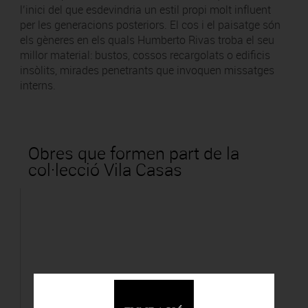
l’inici del que esdevindria un estil propi molt influent
per les generacions posteriors. El cos i el paisatge són
els gèneres en els quals Humberto Rivas troba el seu
millor material: bustos, cossos recargolats o edificis
insòlits, mirades penetrants que invoquen missatges
interns.
Obres que formen part de la
col·lecció Vila Casas