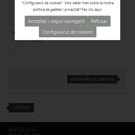
"Configuració de cookies". Vols saber més sobre la nostra
política de galetes i privacitat? Fes clic
aquí.
Acceptar i seguir navegant
Refusar
Configuració de cookies
s/t, II
C-print, collage
VISITAR WEB DE L'ARTISTA
TORNAR
BARCELONA
ESPAIS VOLART