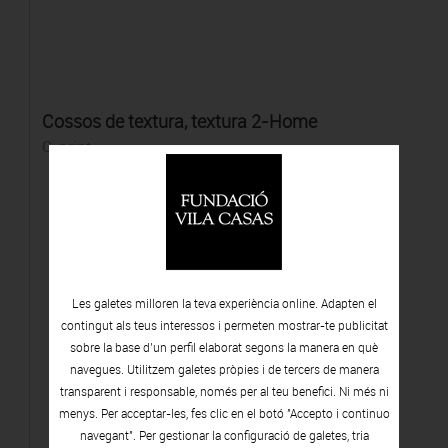
Cossos de textura, textura 2-Home
C-print
Les galetes milloren la teva experiència online. Adapten el
contingut als teus interessos i permeten mostrar-te publicitat
sobre la base d’un perfil elaborat segons la manera en què
navegues. Utilitzem galetes pròpies i de tercers de manera
transparent i responsable, només per al teu benefici. Ni més ni
menys. Per acceptar-les, fes clic en el botó "Accepto i continuo
navegant". Per gestionar la configuració de galetes, tria