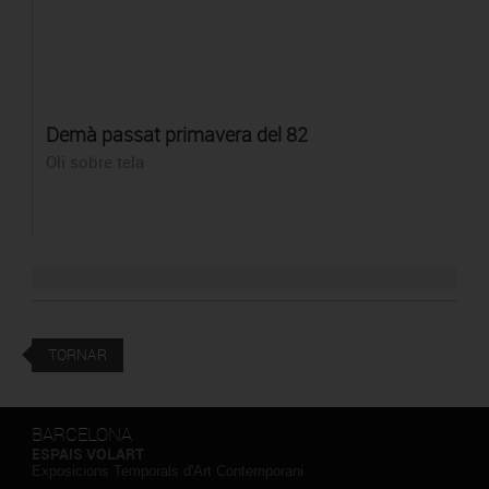
Demà passat primavera del 82
Oli sobre tela
TORNAR
BARCELONA
ESPAIS VOLART
Exposicions Temporals d'Art Contemporani