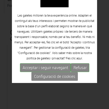
Francesc Todó
Les galetes milloren la teva experiència online. Adapten el
contingut als teus interessos i permeten mostrar-te publicitat
sobre la base d’un perfil elaborat segons la manera en què
Obres que formen part de la
navegues. Utilitzem galetes pròpies i de tercers de manera
col·lecció Vila Casas
transparent i responsable, només per al teu benefici. Ni més ni
menys. Per acceptar-les, fes clic en el botó "Accepto i continuo
navegant". Per gestionar la configuració de galetes, tria
"Configuració de cookies". Vols saber més sobre la nostra
política de galetes i privacitat? Fes clic
aquí.
Acceptar i seguir navegant
Refusar
Configuració de cookies