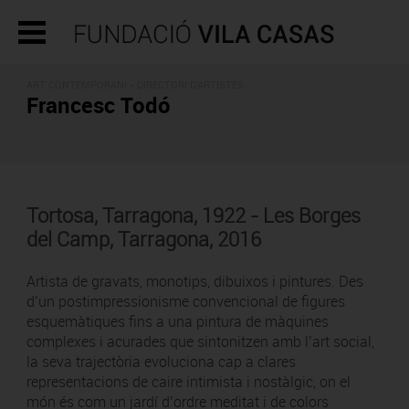
ART CONTEMPORANI -
DIRECTORI D'ARTISTES
Francesc Todó
Tortosa, Tarragona, 1922 - Les Borges
del Camp, Tarragona, 2016
Artista de gravats, monotips, dibuixos i pintures. Des
d’un postimpressionisme convencional de figures
esquemàtiques fins a una pintura de màquines
complexes i acurades que sintonitzen amb l’art social,
la seva trajectòria evoluciona cap a clares
representacions de caire intimista i nostàlgic, on el
món és com un jardí d’ordre meditat i de colors