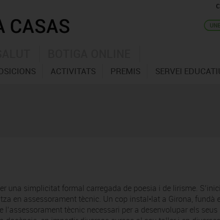
C
SALUT
BOTIGA ONLINE
OSICIONS
ACTIVITATS
PREMIS
SERVEI EDUCATI
 una simplicitat formal carregada de poesia i de lirisme. S’inici
tza en assessorament tècnic. Un cop instal•lat a Girona, fundà e
re l’assessorament tècnic necessari per a desenvolupar els seus 