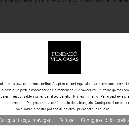
ocència, en impartir diversos cursos al seu taller i en diverses
milloren la teva experiència online. Adapten el contingut als teus interessos i permet
e la base d’un perfil elaborat segons la manera en què navegues. Utilitzem galetes pròp
arent i responsable, només per al teu benefici. Ni més ni menys. Per acceptar-les, fe
tinuo navegant". Per gestionar la configuració de galetes, tria "Configuració de cooki
més sobre la nostra política de galetes i privacitat? Fes clic
aquí.
Acceptar i seguir navegant
Refusar
Configuració de cookie