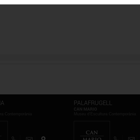
NA
PALAFRUGELL
CAN MARIO
ra Contemporània
Museu d’Escultura Contemporània