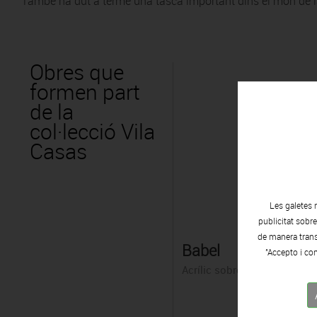
També ha dut a terme una tasca important dins el món de la d
Obres que
formen part
de la
col·lecció Vila
Casas
Les galetes 
publicitat sobr
de manera transp
Babel
"Accepto i con
Acrílic sobre taula