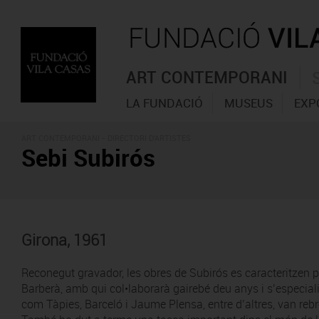
ART CONTEMPORANI
LA FUNDACIÓ
MUSEUS
EXP
ART CONTEMPORANI -
DIRECTORI D'ARTISTES
Sebi Subirós
Girona, 1961
Reconegut gravador, les obres de Subirós es caracteritzen per
Barberà, amb qui col•laborarà gairebé deu anys i s’especiali
com Tàpies, Barceló i Jaume Plensa, entre d’altres, van reb