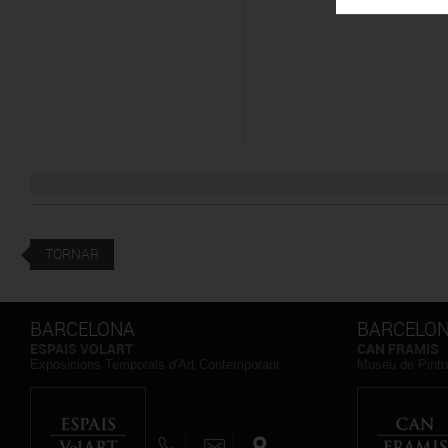
TORNAR
BARCELONA
BARCELO
ESPAIS VOLART
CAN FRAMIS
Exposicions Temporals d'Art Contemporani
Museu de Pintu