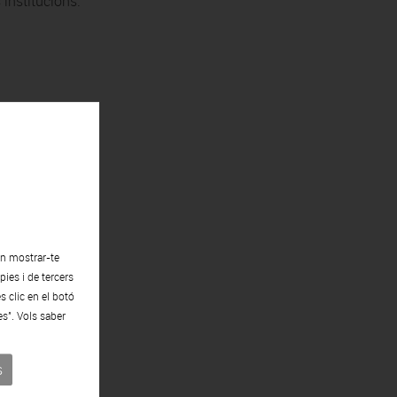
 institucions.
en mostrar-te
ies i de tercers
s clic en el botó
es". Vols saber
s