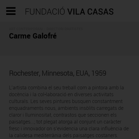
ART CONTEMPORANI -
DIRECTORI D'ARTISTES
Carme Galofré
Rochester, Minnesota, EUA, 1959
L’artista combina el seu treball com a pintora amb la
docència i la col•laboració en diverses activitats
culturals. Les seves pintures busquen constantment
enquadraments nous, ambients insòlits carregats de
claror i lluminositat, contrastos que seccionen els
paisatges...; tot plegat atorga al conjunt un caràcter
fresc i innovador on s’evidencia una clara influència de
la calidesa mediterrània dels paisatges costaners.