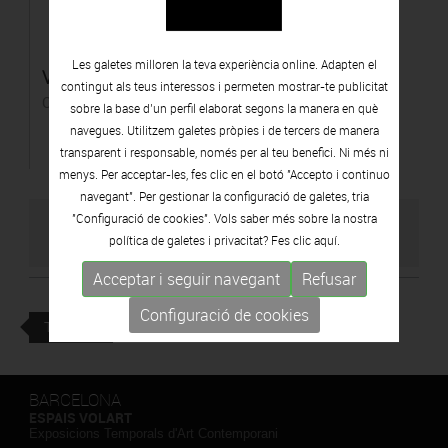
Les galetes milloren la teva experiència online. Adapten el
Vigia
contingut als teus interessos i permeten mostrar-te publicitat
Oli sobre taula
sobre la base d’un perfil elaborat segons la manera en què
navegues. Utilitzem galetes pròpies i de tercers de manera
transparent i responsable, només per al teu benefici. Ni més ni
menys. Per acceptar-les, fes clic en el botó "Accepto i continuo
navegant". Per gestionar la configuració de galetes, tria
"Configuració de cookies". Vols saber més sobre la nostra
VISITAR WEB DE L'ARTISTA
política de galetes i privacitat? Fes clic
aquí.
Acceptar i seguir navegant
Refusar
Configuració de cookies
TORNAR
BARCELONA
ESPAIS VOLART
Exposicions Temporals d'Art Contemporani