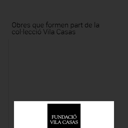
Obres que formen part de la
col·lecció Vila Casas