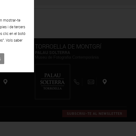
en mostrar-te
ies i de tercers
s clic en el botó
es". Vols saber
TORROELLA DE MONTGRÍ
PALAU SOLTERRA
Museu de Fotografia Contemporània
s
SUBSCRIU-TE AL NEWSLETTER