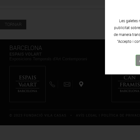
Les galetes 
TORNAR
publicitat sobr
de manera transp
"Accepto i con
BARCELONA
BARCELO
ESPAIS VOLART
CAN FRAMIS
Exposicions Temporals d'Art Contemporani
Museu de Pintu
© 2023 FUNDACIÓ VILA CASAS *
AVÍS LEGAL I POLÍTICA DE PRIVAC