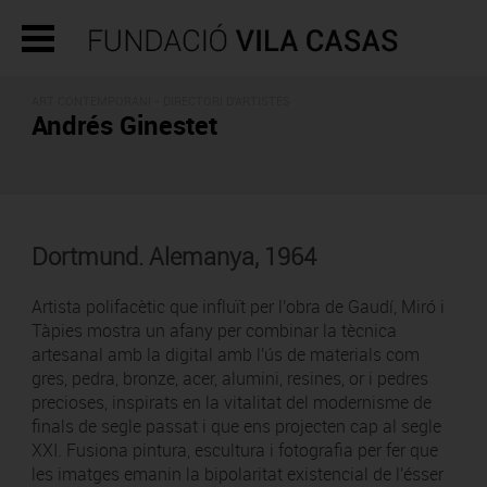
ART CONTEMPORANI -
DIRECTORI D'ARTISTES
Andrés Ginestet
Dortmund. Alemanya, 1964
Artista polifacètic que influït per l'obra de Gaudí, Miró i
Tàpies mostra un afany per combinar la tècnica
artesanal amb la digital amb l'ús de materials com
gres, pedra, bronze, acer, alumini, resines, or i pedres
precioses, inspirats en la vitalitat del modernisme de
finals de segle passat i que ens projecten cap al segle
XXI. Fusiona pintura, escultura i fotografia per fer que
les imatges emanin la bipolaritat existencial de l'ésser