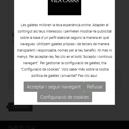
Les galetes milloren la teva experiència online. Adapten el
contingut als teus interessos i permeten mostrar-te publicitat
Perla Blava
sobre la base d’un perfil elaborat segons la manera en què
Giclée
navegues. Utilitzem galetes pròpies i de tercers de manera
transparent i responsable, només per al teu benefici. Ni més ni
menys. Per acceptar-les, fes clic en el botó "Accepto i continuo
navegant". Per gestionar la configuració de galetes, tria
"Configuració de cookies". Vols saber més sobre la nostra
política de galetes i privacitat? Fes clic
aquí.
VISITAR WEB DE L'ARTISTA
Acceptar i seguir navegant
Refusar
Configuració de cookies
TORNAR
BARCELONA