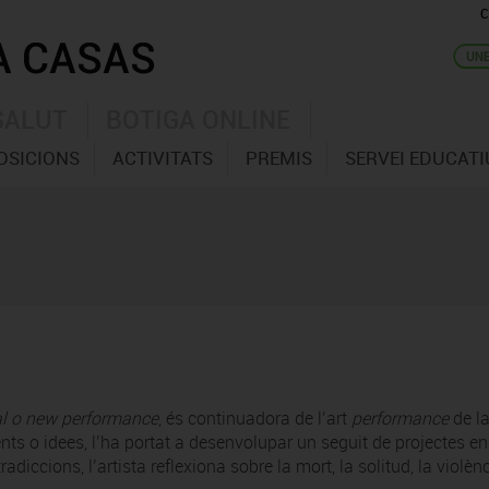
C
SALUT
BOTIGA ONLINE
OSICIONS
ACTIVITATS
PREMIS
SERVEI EDUCATI
al o new performance
, és continuadora de l’art
performance
de la
nts o idees, l’ha portat a desenvolupar un seguit de projectes en 
tradiccions, l’artista reflexiona sobre la mort, la solitud, la violè