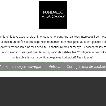
milloren la teva experiència online. Adapten el contingut als teus interessos i permet
e la base d’un perfil elaborat segons la manera en què navegues. Utilitzem galetes pròp
arent i responsable, només per al teu benefici. Ni més ni menys. Per acceptar-les, fe
tinuo navegant". Per gestionar la configuració de galetes, tria "Configuració de cooki
més sobre la nostra política de galetes i privacitat? Fes clic
aquí.
Acceptar i seguir navegant
Refusar
Configuració de cookie