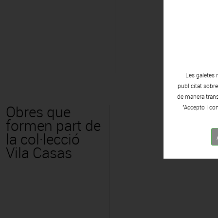
Les galetes 
publicitat sobr
de manera transp
Obres que
"Accepto i con
formen part de
la col·lecció
Vila Casas