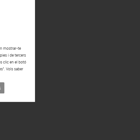
en mostrar-te
ies i de tercers
s clic en el botó
es". Vols saber
s