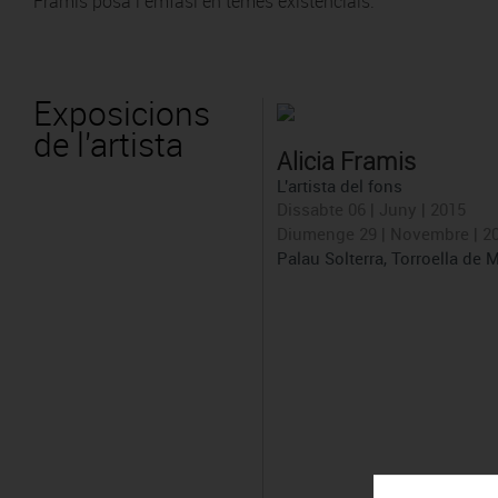
Framis posa l’èmfasi en temes existencials.
Exposicions
de l'artista
Alicia Framis
L'artista del fons
Dissabte 06 | Juny | 2015
Diumenge 29 | Novembre | 2
Palau Solterra, Torroella de 