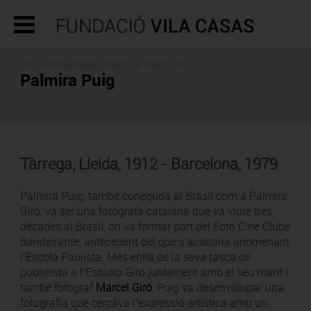
ART CONTEMPORANI -
DIRECTORI D'ARTISTES
Palmira Puig
Tàrrega, Lleida, 1912 - Barcelona, 1979
Palmira Puig, també coneguda al Brasil com a Palmira
Giró, va ser una fotògrafa catalana que va viure tres
dècades al Brasil, on va formar part del Foto Cine Clube
Bandeirante, antecedent del que s’acabaria anomenant
l’Escola Paulista. Més enllà de la seva tasca de
publicista a l’Estúdio Giró juntament amb el seu marit i
també fotògraf
Marcel Giró
, Puig va desenvolupar una
fotografia que cercava l’expressió artística amb un