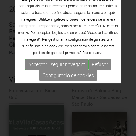
contingut als teus interessos i permeten mostrar-te publicitat
2020
sobre la base d’un perfil elaborat segons la manera en què
navegues. Utilitzem galetes pròpies i de tercers de manera
Saudades de São
transparent i responsable, només per al teu benefici. Ni més ni
Paulo, fotografies de
menys. Per acceptar-les, fes clic en el botó "Accepto i continuo
Palmira Puig i Marcel
navegant". Per gestionar la configuració de galetes, tria
Giró
"Configuració de cookies". Vols saber més sobre la nostra
Palmira Puig Marcel Giró
política de galetes i privacitat? Fes clic
aquí.
Acceptar i seguir navegant
Refusar
Configuració de cookies
Vídeos de l'artista
Entrevista a Toni Ricart
Exposició: Palmira Puig i
Giró
Marcel Giró - Saudades de
São Paulo