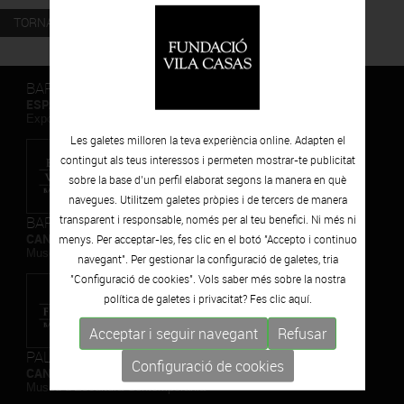
TORNAR
BARCELONA
ESPAIS VOLART
Exposicions Temporals d'Art Contemporani
Les galetes milloren la teva experiència online. Adapten el
contingut als teus interessos i permeten mostrar-te publicitat
sobre la base d’un perfil elaborat segons la manera en què
navegues. Utilitzem galetes pròpies i de tercers de manera
transparent i responsable, només per al teu benefici. Ni més ni
BARCELONA
CAN FRAMIS
menys. Per acceptar-les, fes clic en el botó "Accepto i continuo
Museu de Pintura Contemporània
navegant". Per gestionar la configuració de galetes, tria
"Configuració de cookies". Vols saber més sobre la nostra
política de galetes i privacitat? Fes clic
aquí.
Acceptar i seguir navegant
Refusar
PALAFRUGELL
Configuració de cookies
CAN MARIO
Museu d’Escultura Contemporània