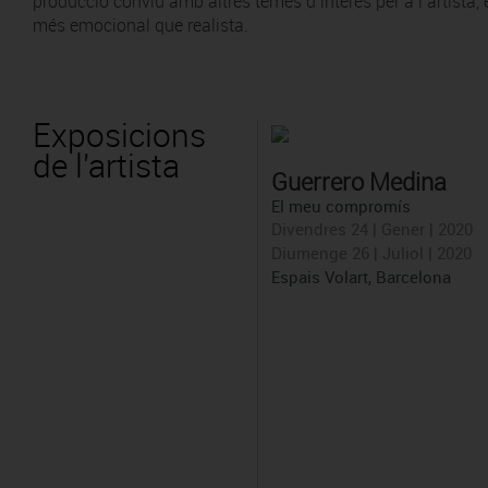
producció conviu amb altres temes d’interès per a l’artista,
més emocional que realista.
Exposicions
de l'artista
Guerrero Medina
El meu compromís
Divendres 24 | Gener | 2020
Diumenge 26 | Juliol | 2020
Espais Volart, Barcelona