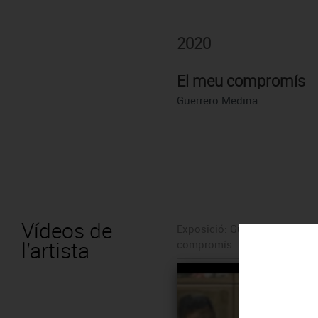
2020
El meu compromís
Guerrero Medina
Vídeos de
Exposició: Guerrero Medina,
l'artista
compromís