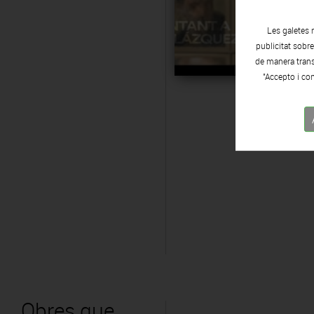
Les galetes 
publicitat sobr
de manera transp
"Accepto i con
Obres que