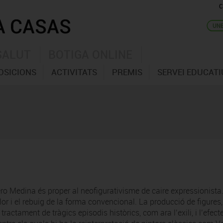
C
SALUT
BOTIGA ONLINE
OSICIONS
ACTIVITATS
PREMIS
SERVEI EDUCATI
ero Medina és proper al neofigurativisme de caire expressionista
or i el rebuig de la forma convencional. La producció de figures, 
ractament de tràgics episodis històrics, com ara l’exili, i l’efec