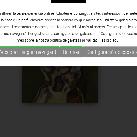
milloren la teva experiència online. Adapten el contingut als teus interessos i permet
e la base d’un perfil elaborat segons la manera en què navegues. Utilitzem galetes pròp
arent i responsable, només per al teu benefici. Ni més ni menys. Per acceptar-les, fe
tinuo navegant". Per gestionar la configuració de galetes, tria "Configuració de cooki
El meu compromís
més sobre la nostra política de galetes i privacitat? Fes clic
aquí.
Acceptar i seguir navegant
Refusar
Configuració de cookie