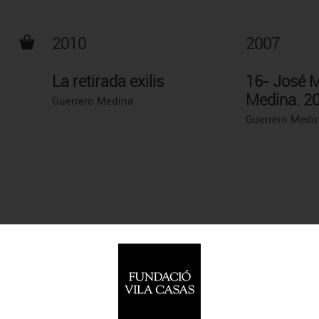
2010
2007
La retirada exilis
16- José M
Medina. 2
Guerrero Medina
Guerrero Medi
 El meu
Entrevista a Guerrero Medina
Reportatge de l