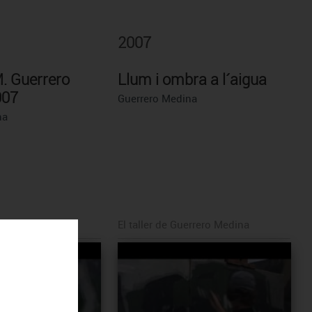
2007
. Guerrero
Llum i ombra a l´aigua
007
Guerrero Medina
na
´artista
El taller de Guerrero Medina