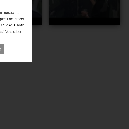
en mostrar-te
ies i de tercers
s clic en el botó
es". Vols saber
s