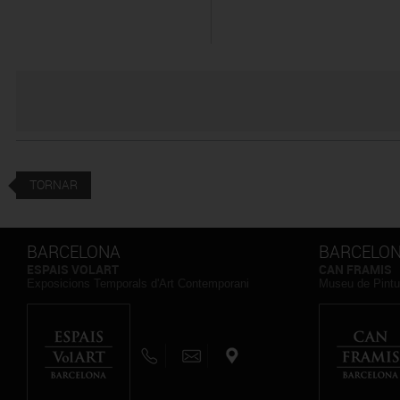
TORNAR
BARCELONA
BARCELO
ESPAIS VOLART
CAN FRAMIS
Exposicions Temporals d'Art Contemporani
Museu de Pintu