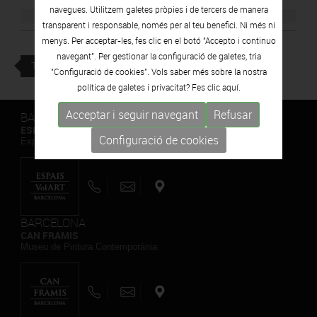
navegues. Utilitzem galetes pròpies i de tercers de manera
transparent i responsable, només per al teu benefici. Ni més ni
menys. Per acceptar-les, fes clic en el botó "Accepto i continuo
navegant". Per gestionar la configuració de galetes, tria
TORNAR
"Configuració de cookies". Vols saber més sobre la nostra
política de galetes i privacitat? Fes clic
aquí.
Acceptar i seguir navegant
Refusar
BARCELONA
ESPAIS VOLART
Configuració de cookies
Exposicions Temporals d'Art Contemporani
BARCELONA
CAN FRAMIS
Museu de Pintura Contemporània