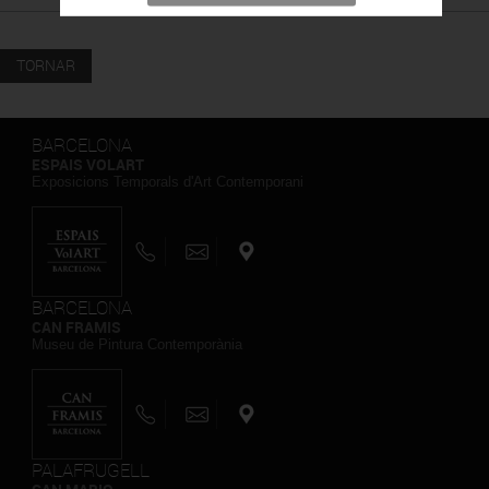
TORNAR
BARCELONA
ESPAIS VOLART
Exposicions Temporals d'Art Contemporani
BARCELONA
CAN FRAMIS
Museu de Pintura Contemporània
PALAFRUGELL