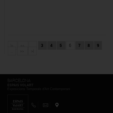
|<
<<
...
3
4
5
6
7
8
9
...
>>
>|
BARCELONA
ESPAIS VOLART
Exposicions Temporals d'Art Contemporani