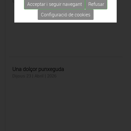
Dimarts 28 | Abril | 2026
Acceptar i seguir navegant
Refusar
Configuració de cookies
Una dolçor punxeguda
Dijous 23 | Abril | 2026