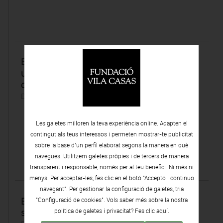
El Premi Antoni Vila Casas–Ynglada-Guillot:
una de les grans referències del dibuix
contemporani
Dimarts 28 | Abril | 2026
Les galetes milloren la teva experiència online. Adapten el
contingut als teus interessos i permeten mostrar-te publicitat
sobre la base d’un perfil elaborat segons la manera en què
navegues. Utilitzem galetes pròpies i de tercers de manera
transparent i responsable, només per al teu benefici. Ni més ni
menys. Per acceptar-les, fes clic en el botó "Accepto i continuo
navegant". Per gestionar la configuració de galetes, tria
El hospital del Mar de Barcelona humaniza
"Configuració de cookies". Vols saber més sobre la nostra
sus rincones con las obras de diez artistas
política de galetes i privacitat? Fes clic
aquí.