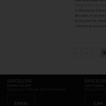
Dimarts 29 | Octubr
A diferència d'altre
dècades el reconei
al seu èxit de vend
culmina la seva conq
|<
<<
...
5
BARCELONA
BARCELO
ESPAIS VOLART
CAN FRAMIS
Exposicions Temporals d'Art Contemporani
Museu de Pintu