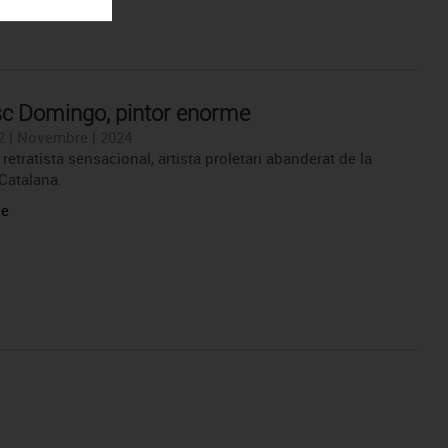
c Domingo, pintor enorme
2 | Novembre | 2024
 retratista sensacional, artista proletari abanderat de la
Catalana.
le