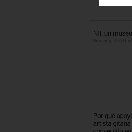
NII, un museu
Diumenge 03 | Nov
Por qué apoya 
artista gitana 
convertido en