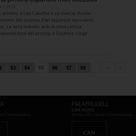
e | 2024
s artistes, a Lita Cabellut li va mancar durant
xement del sistema d'art espanyol equivalent
es. La seva trobada amb la reina Letizia
uesta total del prestigi a Espanya. Llegir ...
2
53
54
55
56
57
58
...
>>
>|
NA
PALAFRUGELL
CAN MARIO
ra Contemporània
Museu d’Escultura Contemporània