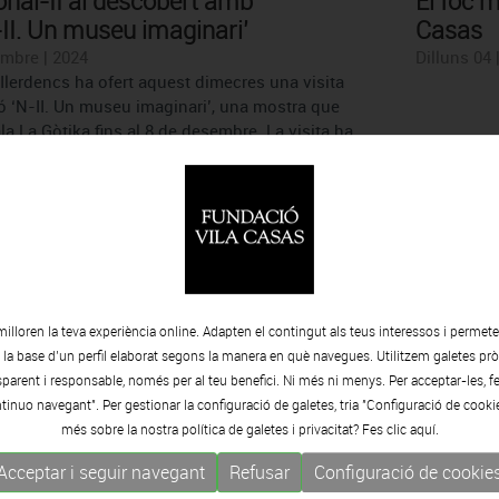
onal-II al descobert amb
El foc m
-II. Un museu imaginari’
Casas
mbre | 2024
Dilluns 04
s Ilerdencs ha ofert aquest dimecres una visita
ó ‘N-II. Un museu imaginari’, una mostra que
la La Gòtika fins al 8 de desembre. La visita ha
teix artista, el fotògraf Santos Montes, i de
no he buscat ser la més moderna,
Paula Bo
milloren la teva experiència online. Adapten el contingut als teus interessos i permet
eina molt vertadera´
prestig
e la base d’un perfil elaborat segons la manera en què navegues. Utilitzem galetes pròp
embre | 2024
Diumenge 0
arent i responsable, només per al teu benefici. Ni més ni menys. Per acceptar-les, fe
sas repassa la trajectòria de l'artista amb una
tinuo navegant". Per gestionar la configuració de galetes, tria "Configuració de cooki
s Volart.
més sobre la nostra política de galetes i privacitat? Fes clic
aquí.
Acceptar i seguir navegant
Refusar
Configuració de cookie