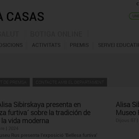
C
SALUT
BOTIGA ONLINE
OSICIONS
ACTIVITATS
PREMIS
SERVEI EDUCATI
T DE PREMSA
CONTACTE AMB EL DEPARTAMENT
Alisa Sibirskaya presenta en
Alisa Si
a furtiva´ sobre la tradición de
Museo R
n la vida moderna
Dijous 07 
re | 2024
useu Rus presenta l'exposició 'Bellesa furtiva'