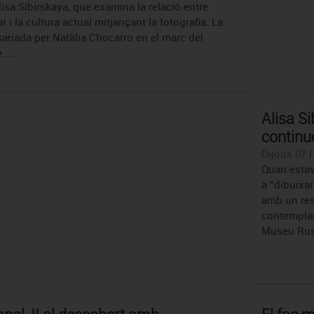
llisa Sibirskaya, que examina la relació entre
t i la cultura actual mitjançant la fotografia. La
ariada per Natàlia Chocarro en el marc del
...
Alisa Si
continu
Dijous 07 
Quan estava
a “dibuixar
amb un resu
contemplar
Museu Rus 