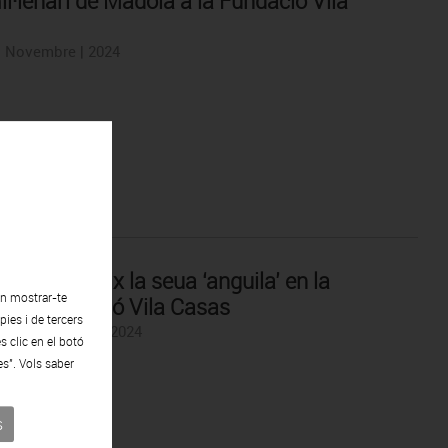
il·lenari de Madola a la Fundació Vila
 | Novembre | 2024
net exhibeix la seua ‘anguila’ en la
en mostrar-te
iosa Fundació Vila Casas
ies i de tercers
3 | Novembre | 2024
s clic en el botó
es". Vols saber
s