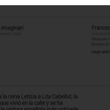
 imaginari
Frances
embre | 2024
Dissabte 0
Dibuixant i
Revolució 
Llegir artic
la reina Letizia a Lita Cabellut, la
que vivió en la calle y se ha
 la pintora española más cotizada