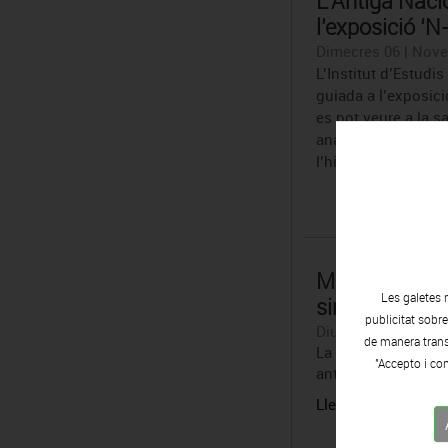
L’Antiga Naci
l’exposició ‘N
Dimecres 06 | Nove
L’Institut d’Estudi
guiada a l’exposici
es pot veure a la sa
anat a càrrec del ma
l’historiador ...
Madola: ´Mai 
Les galetes 
sinó fer una f
publicitat sobr
Diumenge 03 | Nov
de manera transp
La Fundació Vila Ca
"Accepto i con
antologia als Espai
Llegir notícia