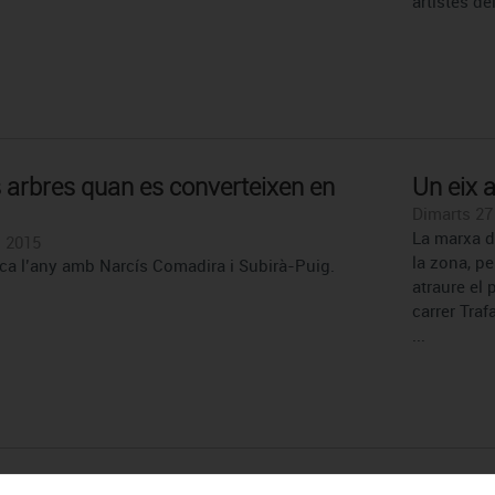
artistes del
s arbres quan es converteixen en
Un eix a
Dimarts 27 
La marxa d
| 2015
la zona, pe
nca l’any amb Narcís Comadira i Subirà-Puig.
atraure el 
carrer Traf
...