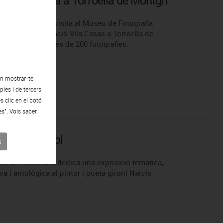
e Fotografia a Torroella de Montgrí
| Gener | 2015
a recomana una visita al Museu de Fotografia
nia de la Fundació Vila Casas a Torroella de
mb un fons de més de 200 fotografies.
en mostrar-te
ies i de tercers
s clic en el botó
es". Vols saber
 com a símbol
s
23 | Gener | 2015
lart de Barcelona dedica una exposició temàtica,
va i antològica al pintor i poeta gironí Narcís