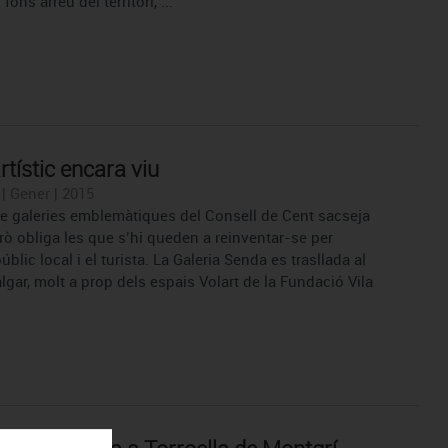
 fons arreu del territori, ...
rtístic encara viu
| Gener | 2015
e galeries emblemàtiques del Consell de Cent sacseja
rò obliga les que s’hi queden a reinventar-se per
públic local i el turista. La Galeria Senda es trasllada al
algar, molt a prop dels espais Volart de la Fundació Vila