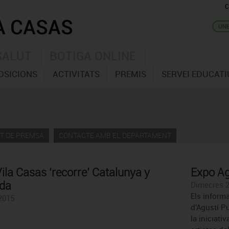
C
SALUT
BOTIGA ONLINE
OSICIONS
ACTIVITATS
PREMIS
SERVEI EDUCATI
T DE PREMSA
CONTACTE AMB EL DEPARTAMENT
ila Casas ‘recorre’ Catalunya y
Expo Agu
ida
Dimecres 2
Els informa
 2015
d'Agustí Pu
la iniciati