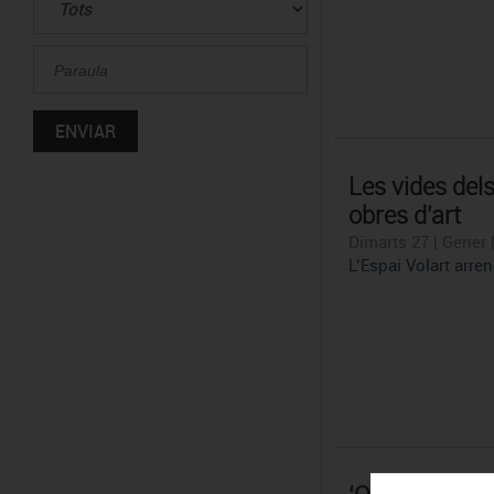
Les vides del
obres d’art
Dimarts 27 | Gener 
L’Espai Volart arre