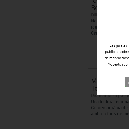
‘Objectes Per
Royo
Dilluns 26 | Gener |
Neus Martín (Barce
retrata el seu pais
Can Framis de la F
Les galetes 
publicitat sobr
de manera transp
"Accepto i con
Museu de Fot
Torroella
Diumenge 25 | Gene
Una lectora recoma
Contemporània de l
amb un fons de més