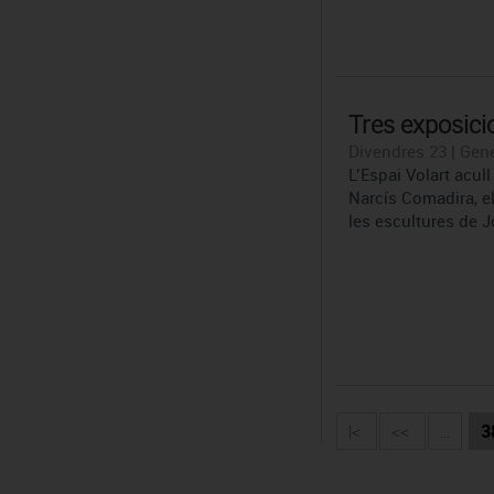
Tres exposici
Divendres 23 | Gene
L’Espai Volart acul
Narcís Comadira, e
les escultures de 
|<
<<
...
3