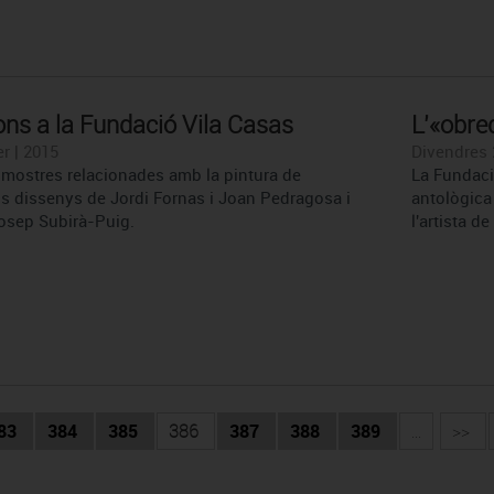
ons a la Fundació Vila Casas
L’«obre
r | 2015
Divendres 
l mostres relacionades amb la pintura de
La Fundaci
ls dissenys de Jordi Fornas i Joan Pedragosa i
antològica
Josep Subirà-Puig.
l'artista d
83
384
385
386
387
388
389
...
>>