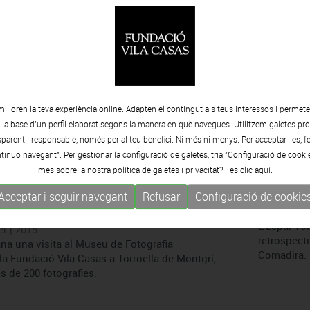
duts’, exposición de Neus Martín
Museu d
Dilluns 26 
Una lector
 2015
Contemporà
lona, 1968) és una artista de Poblenou que
Montgrí, a
atge quotidià, entre el qual es troba el Museu
undació Vila Casas.
milloren la teva experiència online. Adapten el contingut als teus interessos i permet
e la base d’un perfil elaborat segons la manera en què navegues. Utilitzem galetes pròp
arent i responsable, només per al teu benefici. Ni més ni menys. Per acceptar-les, fe
tinuo navegant". Per gestionar la configuració de galetes, tria "Configuració de cooki
més sobre la nostra política de galetes i privacitat? Fes clic
aquí.
ografia Contemporània a
L’arbre
Acceptar i seguir navegant
Refusar
Configuració de cookie
Divendres 
L’Espai Vo
r | 2015
retrospecti
na una visita al Museu de Fotografia
Comadira.
a Fundació Vila Casas a Torroella de Montgrí,
 de 200 fotografies.