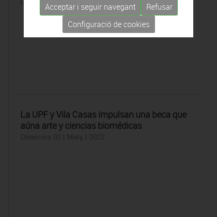
Dimecres 02 | Març | 2022
Acceptar i seguir navegant
Refusar
Configuració de cookies
La UPF y Vila Casas impulsan una beca que
aúna arte y ciencias biomédicas
Dimecres 02 | Març | 2022