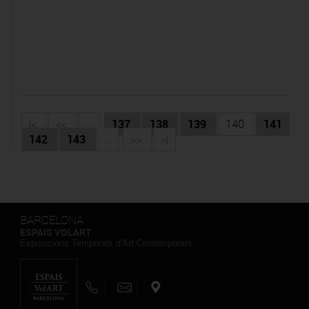
|<
<<
...
137
138
139
140
141
142
143
...
>>
>|
BARCELONA
ESPAIS VOLART
Exposicions Temporals d'Art Contemporani