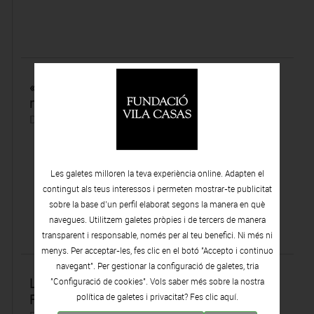
«Finalment s’ha valorat l’obra de Claramunt i
no la seva vida»
Dijous 03 | Març | 2022
Les galetes milloren la teva experiència online. Adapten el
contingut als teus interessos i permeten mostrar-te publicitat
sobre la base d’un perfil elaborat segons la manera en què
navegues. Utilitzem galetes pròpies i de tercers de manera
transparent i responsable, només per al teu benefici. Ni més ni
menys. Per acceptar-les, fes clic en el botó "Accepto i continuo
navegant". Per gestionar la configuració de galetes, tria
Luis Claramunt. Naufragis i tempestes, en
"Configuració de cookies". Vols saber més sobre la nostra
Fundació Vila Casas (Barcelona)
política de galetes i privacitat? Fes clic
aquí.