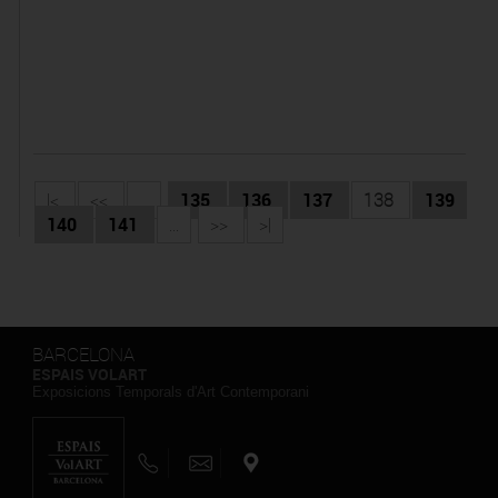
|<
<<
...
135
136
137
138
139
140
141
...
>>
>|
BARCELONA
ESPAIS VOLART
Exposicions Temporals d'Art Contemporani