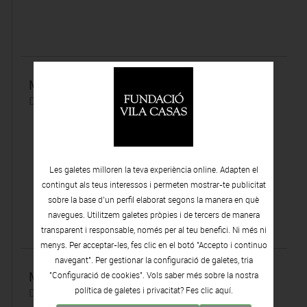
Mayte Vieta
Dijous 17 | Març | 2022
Les galetes milloren la teva experiència online. Adapten el
contingut als teus interessos i permeten mostrar-te publicitat
sobre la base d’un perfil elaborat segons la manera en què
navegues. Utilitzem galetes pròpies i de tercers de manera
transparent i responsable, només per al teu benefici. Ni més ni
menys. Per acceptar-les, fes clic en el botó "Accepto i continuo
navegant". Per gestionar la configuració de galetes, tria
Museus i Liceu
"Configuració de cookies". Vols saber més sobre la nostra
política de galetes i privacitat? Fes clic
aquí.
Dimecres 16 | Març | 2022