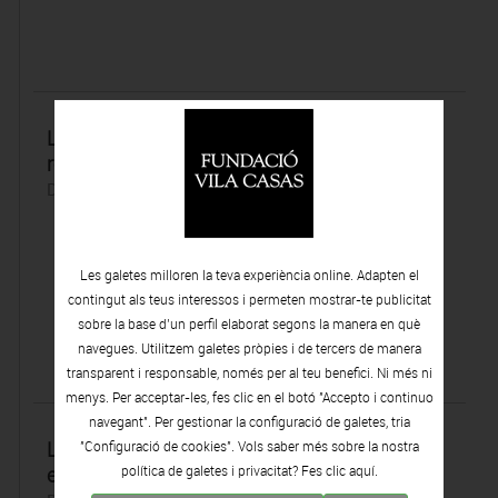
La Vila Casas porta a la Mercè una
reinterpretació de la fundació de Cartago
Dimecres 23 | Març | 2022
Les galetes milloren la teva experiència online. Adapten el
contingut als teus interessos i permeten mostrar-te publicitat
sobre la base d’un perfil elaborat segons la manera en què
navegues. Utilitzem galetes pròpies i de tercers de manera
transparent i responsable, només per al teu benefici. Ni més ni
menys. Per acceptar-les, fes clic en el botó "Accepto i continuo
navegant". Per gestionar la configuració de galetes, tria
La princesa fenicia Dido inspira una
"Configuració de cookies". Vols saber més sobre la nostra
exposición de Anna III
política de galetes i privacitat? Fes clic
aquí.