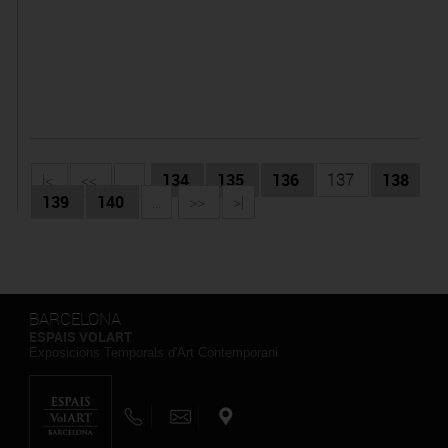
|<
<<
...
134
135
136
137
138
139
140
...
>>
>|
BARCELONA
ESPAIS VOLART
Exposicions Temporals d'Art Contemporani