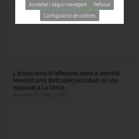
Dimecres 23 | Març | 2022
Acceptar i seguir navegant
Refusar
Configuració de cookies
L’artista Anna III reflexiona sobre la identitat
revestint amb tèxtil objectes trobats en una
exposició a La Mercè
Dimecres 23 | Març | 2022