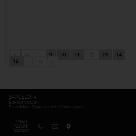
|<
<<
...
9
10
11
12
13
14
15
...
>>
>|
BARCELONA
ESPAIS VOLART
Exposicions Temporals d'Art Contemporani