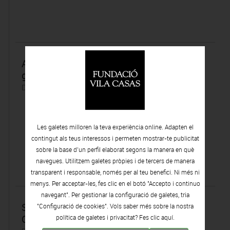
Antoni Forcada inaugura una instal·lació de
gran format al Museu Can Mario
Dimarts 03 | Febrer | 2026
Les galetes milloren la teva experiència online. Adapten el
contingut als teus interessos i permeten mostrar-te publicitat
sobre la base d’un perfil elaborat segons la manera en què
navegues. Utilitzem galetes pròpies i de tercers de manera
transparent i responsable, només per al teu benefici. Ni més ni
menys. Per acceptar-les, fes clic en el botó "Accepto i continuo
navegant". Per gestionar la configuració de galetes, tria
SÍLVIA GUBERN. ALQUIMISMO POÉTICO Y
"Configuració de cookies". Vols saber més sobre la nostra
CONCEPTUAL
política de galetes i privacitat? Fes clic
aquí.