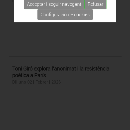
Dimarts 03 | Febrer | 2026
Acceptar i seguir navegant
Refusar
Configuració de cookies
Toni Giró explora l’anonimat i la resistència
poètica a París
Dilluns 02 | Febrer | 2026