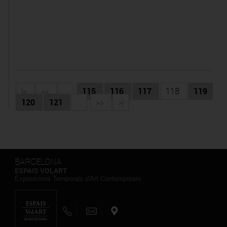
|<
<<
...
115
116
117
118
119
120
121
...
>>
>|
BARCELONA
ESPAIS VOLART
Exposicions Temporals d'Art Contemporani