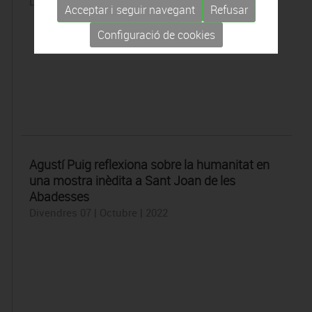
Divendres 07 | Octubre | 2022
Acceptar i seguir navegant
Refusar
Configuració de cookies
Agustí Puig reflexiona sobre la humanitat en
una mostra inèdita a Sant Joan de les
Abadesses
Divendres 07 | Octubre | 2022