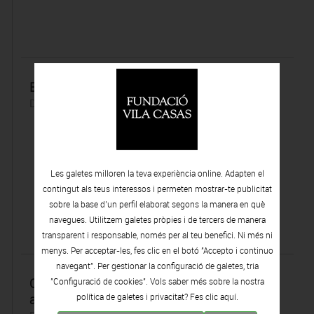
Eugènia Balcells: Ella, una i altra vegada
Dimecres 12 | Octubre | 2022
Les galetes milloren la teva experiència online. Adapten el
contingut als teus interessos i permeten mostrar-te publicitat
sobre la base d’un perfil elaborat segons la manera en què
navegues. Utilitzem galetes pròpies i de tercers de manera
transparent i responsable, només per al teu benefici. Ni més ni
menys. Per acceptar-les, fes clic en el botó "Accepto i continuo
navegant". Per gestionar la configuració de galetes, tria
Qüestionar els estereotips femenins i fer-ne
"Configuració de cookies". Vols saber més sobre la nostra
art
política de galetes i privacitat? Fes clic
aquí.