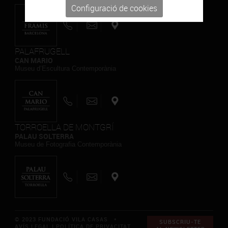
Configuració de cookies
PALAFRUGELL
CAN MARIO
Museu d’Escultura Contemporània
TORROELLA DE MONTGRÍ
PALAU SOLTERRA
Museu de Fotografia Contemporània
© 2023 FUNDACIÓ VILA CASAS *
SUBSCRIU-TE
AVÍS LEGAL I POLÍTICA DE PRIVACITAT