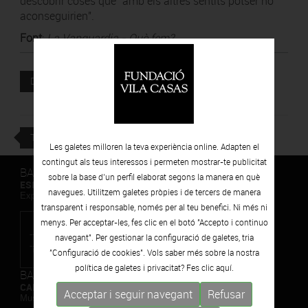
descobrir coses que "amb els altres sentits potser no
aconseguirien".
Font
:
La Vanguardia - Què fem?
Document adjunt
DESCARREGAR
TORNAR
Les galetes milloren la teva experiència online. Adapten el
contingut als teus interessos i permeten mostrar-te publicitat
BARCELONA
sobre la base d’un perfil elaborat segons la manera en què
ESPAIS VOLART
navegues. Utilitzem galetes pròpies i de tercers de manera
Exposicions Temporals d'Art Contemporani
transparent i responsable, només per al teu benefici. Ni més ni
menys. Per acceptar-les, fes clic en el botó "Accepto i continuo
navegant". Per gestionar la configuració de galetes, tria
"Configuració de cookies". Vols saber més sobre la nostra
política de galetes i privacitat? Fes clic
aquí.
BARCELONA
CAN FRAMIS
Acceptar i seguir navegant
Refusar
Museu de Pintura Contemporània