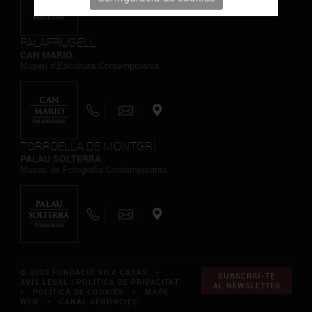
PALAFRUGELL
CAN MARIO
Museu d’Escultura Contemporània
TORROELLA DE MONTGRÍ
PALAU SOLTERRA
Museu de Fotografia Contemporània
© 2023 FUNDACIÓ VILA CASAS *
SUBSCRIU-TE
AVÍS LEGAL I POLÍTICA DE PRIVACITAT
AL NEWSLETTER
*
POLÍTICA DE COOKIES
*
MAPA
WEB
*
CANAL DENÚNCIES