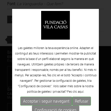
Font
:
La Vanguardia - Que fem?
Document adjunt
DESCARREGAR
TORNAR
Les galetes milloren la teva experiència online. Adapten el
BARCELONA
contingut als teus interessos i permeten mostrar-te publicitat
ESPAIS VOLART
sobre la base d’un perfil elaborat segons la manera en què
Exposicions Temporals d'Art Contemporani
navegues. Utilitzem galetes pròpies i de tercers de manera
transparent i responsable, només per al teu benefici. Ni més ni
menys. Per acceptar-les, fes clic en el botó "Accepto i continuo
navegant". Per gestionar la configuració de galetes, tria
"Configuració de cookies". Vols saber més sobre la nostra
BARCELONA
política de galetes i privacitat? Fes clic
aquí.
CAN FRAMIS
Museu de Pintura Contemporània
Acceptar i seguir navegant
Refusar
Configuració de cookies