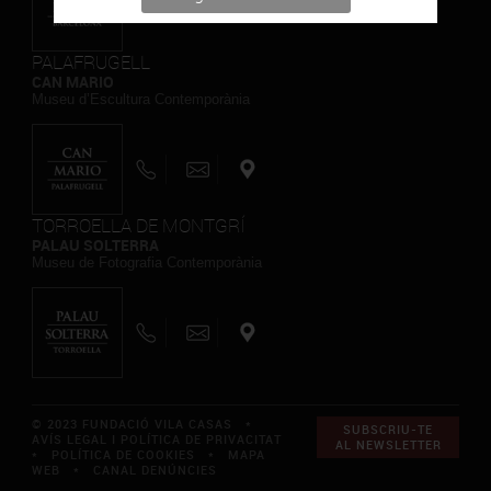
PALAFRUGELL
CAN MARIO
Museu d’Escultura Contemporània
TORROELLA DE MONTGRÍ
PALAU SOLTERRA
Museu de Fotografia Contemporània
© 2023 FUNDACIÓ VILA CASAS *
SUBSCRIU-TE
AVÍS LEGAL I POLÍTICA DE PRIVACITAT
AL NEWSLETTER
*
POLÍTICA DE COOKIES
*
MAPA
WEB
*
CANAL DENÚNCIES