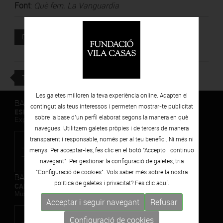
Font
:
Què fem. La Vanguardia
Document adjunt
DESCARREGAR
TORNAR
Les galetes milloren la teva experiència online. Adapten el
BARCELONA
contingut als teus interessos i permeten mostrar-te publicitat
ESPAIS VOLART
sobre la base d’un perfil elaborat segons la manera en què
Exposicions Temporals d'Art Contemporani
navegues. Utilitzem galetes pròpies i de tercers de manera
transparent i responsable, només per al teu benefici. Ni més ni
menys. Per acceptar-les, fes clic en el botó "Accepto i continuo
navegant". Per gestionar la configuració de galetes, tria
"Configuració de cookies". Vols saber més sobre la nostra
BARCELONA
política de galetes i privacitat? Fes clic
aquí.
CAN FRAMIS
Museu de Pintura Contemporània
Acceptar i seguir navegant
Refusar
Configuració de cookies