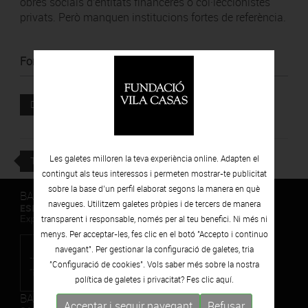
obres socials d'entitats financeres o col·leccionistes
privats. Però manquen institucions fortes de referència.
Font
:
La Vanguardia
Document adjunt
DESCARREGAR
Les galetes milloren la teva experiència online. Adapten el
TORNAR
contingut als teus interessos i permeten mostrar-te publicitat
sobre la base d’un perfil elaborat segons la manera en què
BARCELONA
navegues. Utilitzem galetes pròpies i de tercers de manera
ESPAIS VOLART
transparent i responsable, només per al teu benefici. Ni més ni
Exposicions Temporals d'Art Contemporani
menys. Per acceptar-les, fes clic en el botó "Accepto i continuo
navegant". Per gestionar la configuració de galetes, tria
"Configuració de cookies". Vols saber més sobre la nostra
política de galetes i privacitat? Fes clic
aquí.
BARCELONA
Acceptar i seguir navegant
Refusar