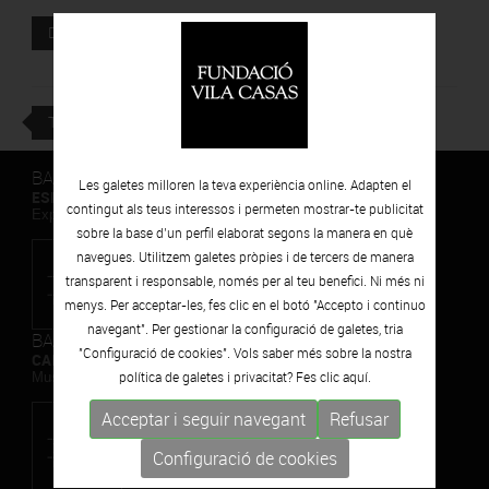
Tiempos
DESCARREGAR
TORNAR
BARCELONA
Les galetes milloren la teva experiència online. Adapten el
ESPAIS VOLART
contingut als teus interessos i permeten mostrar-te publicitat
Exposicions Temporals d'Art Contemporani
sobre la base d’un perfil elaborat segons la manera en què
navegues. Utilitzem galetes pròpies i de tercers de manera
transparent i responsable, només per al teu benefici. Ni més ni
menys. Per acceptar-les, fes clic en el botó "Accepto i continuo
navegant". Per gestionar la configuració de galetes, tria
BARCELONA
"Configuració de cookies". Vols saber més sobre la nostra
CAN FRAMIS
política de galetes i privacitat? Fes clic
aquí.
Museu de Pintura Contemporània
Acceptar i seguir navegant
Refusar
Configuració de cookies