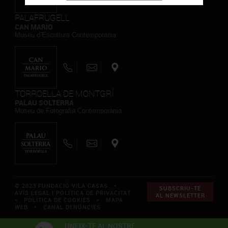
PALAFRUGELL
CAN MARIO
Museu d’Escultura Contemporània
TORROELLA DE MONTGRÍ
PALAU SOLTERRA
Museu de Fotografia Contemporània
© 2023 FUNDACIÓ VILA CASAS *
SUBSCRIU-TE
AVÍS LEGAL I POLÍTICA DE PRIVACITAT
AL NEWSLETTER
*
POLÍTICA DE COOKIES
*
MAPA
WEB
*
CANAL DENÚNCIES
UNEIX-TE AL NOSTRE