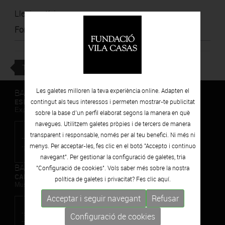
Llegir notícia
Font
:
La Vanguardia
TORNAR
Les galetes milloren la teva experiència online. Adapten el
BARCELONA
ESPAIS VOLART
contingut als teus interessos i permeten mostrar-te publicitat
Exposicions Temporals d'Art Contemporani
sobre la base d’un perfil elaborat segons la manera en què
navegues. Utilitzem galetes pròpies i de tercers de manera
transparent i responsable, només per al teu benefici. Ni més ni
menys. Per acceptar-les, fes clic en el botó "Accepto i continuo
navegant". Per gestionar la configuració de galetes, tria
BARCELONA
"Configuració de cookies". Vols saber més sobre la nostra
CAN FRAMIS
política de galetes i privacitat? Fes clic
aquí.
Museu de Pintura Contemporània
Acceptar i seguir navegant
Refusar
Configuració de cookies