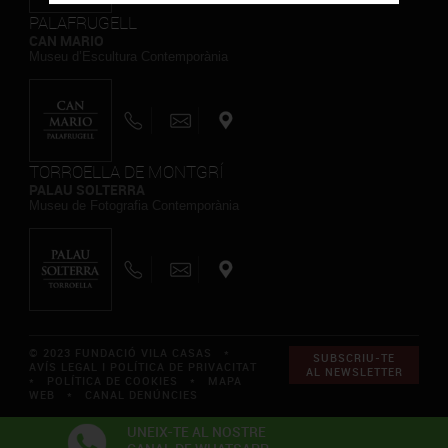
PALAFRUGELL
CAN MARIO
Museu d’Escultura Contemporània
TORROELLA DE MONTGRÍ
PALAU SOLTERRA
Museu de Fotografia Contemporània
© 2023 FUNDACIÓ VILA CASAS *
SUBSCRIU-TE
AVÍS LEGAL I POLÍTICA DE PRIVACITAT
AL NEWSLETTER
*
POLÍTICA DE COOKIES
*
MAPA
WEB
*
CANAL DENÚNCIES
UNEIX-TE AL NOSTRE