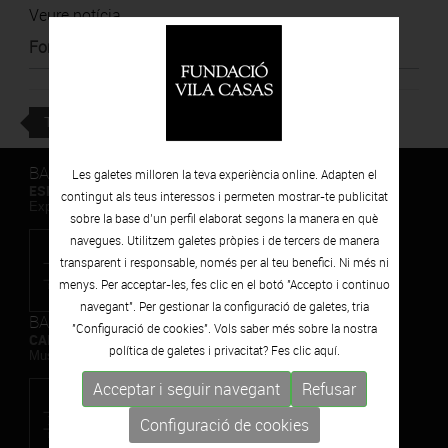
Veure notícia
Font
:
TV3
TORNAR
BARCELONA
Les galetes milloren la teva experiència online. Adapten el
ESPAIS VOLART
contingut als teus interessos i permeten mostrar-te publicitat
Exposicions Temporals d'Art Contemporani
sobre la base d’un perfil elaborat segons la manera en què
navegues. Utilitzem galetes pròpies i de tercers de manera
transparent i responsable, només per al teu benefici. Ni més ni
menys. Per acceptar-les, fes clic en el botó "Accepto i continuo
navegant". Per gestionar la configuració de galetes, tria
BARCELONA
"Configuració de cookies". Vols saber més sobre la nostra
CAN FRAMIS
política de galetes i privacitat? Fes clic
aquí.
Museu de Pintura Contemporània
Acceptar i seguir navegant
Refusar
Configuració de cookies