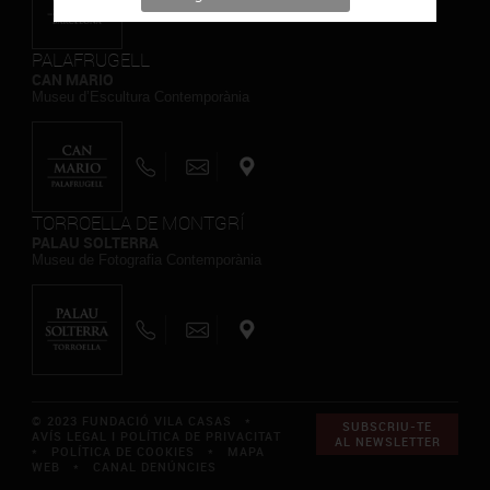
PALAFRUGELL
CAN MARIO
Museu d’Escultura Contemporània
TORROELLA DE MONTGRÍ
PALAU SOLTERRA
Museu de Fotografia Contemporània
© 2023 FUNDACIÓ VILA CASAS *
SUBSCRIU-TE
AVÍS LEGAL I POLÍTICA DE PRIVACITAT
AL NEWSLETTER
*
POLÍTICA DE COOKIES
*
MAPA
WEB
*
CANAL DENÚNCIES