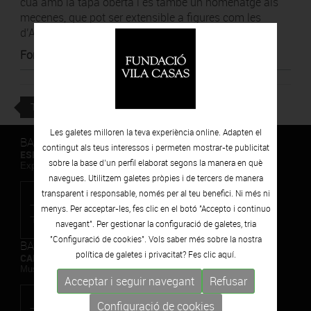
cua amb la tapa oberta i és també un homenatge als
mecenes, que pot ser extensible a figures com les
d’Antoni Vila Casas.
Font
:
Revista Musical Catalana
TORNAR
Les galetes milloren la teva experiència online. Adapten el
BARCELONA
contingut als teus interessos i permeten mostrar-te publicitat
ESPAIS VOLART
sobre la base d’un perfil elaborat segons la manera en què
Exposicions Temporals d'Art Contemporani
navegues. Utilitzem galetes pròpies i de tercers de manera
transparent i responsable, només per al teu benefici. Ni més ni
menys. Per acceptar-les, fes clic en el botó "Accepto i continuo
navegant". Per gestionar la configuració de galetes, tria
"Configuració de cookies". Vols saber més sobre la nostra
BARCELONA
política de galetes i privacitat? Fes clic
aquí.
CAN FRAMIS
Museu de Pintura Contemporània
Acceptar i seguir navegant
Refusar
Configuració de cookies