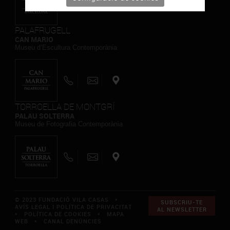
PALAFRUGELL
CAN MARIO
Museu d’Escultura Contemporània
TORROELLA DE MONTGRÍ
PALAU SOLTERRA
Museu de Fotografia Contemporània
© 2023 FUNDACIÓ VILA CASAS *
SUBSCRIU-TE
AVÍS LEGAL I POLÍTICA DE PRIVACITAT
AL NEWSLETTER
*
POLÍTICA DE COOKIES
*
MAPA
WEB
*
CANAL DENÚNCIES