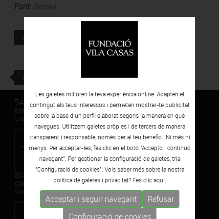
Font
:
Bonart
Document adjunt
DESCARREGAR
TORNAR
Les galetes milloren la teva experiència online. Adapten el
BARCELONA
contingut als teus interessos i permeten mostrar-te publicitat
ESPAIS VOLART
sobre la base d’un perfil elaborat segons la manera en què
Exposicions Temporals d'Art Contemporani
navegues. Utilitzem galetes pròpies i de tercers de manera
transparent i responsable, només per al teu benefici. Ni més ni
menys. Per acceptar-les, fes clic en el botó "Accepto i continuo
navegant". Per gestionar la configuració de galetes, tria
"Configuració de cookies". Vols saber més sobre la nostra
BARCELONA
política de galetes i privacitat? Fes clic
aquí.
CAN FRAMIS
Museu de Pintura Contemporània
Acceptar i seguir navegant
Refusar
Configuració de cookies