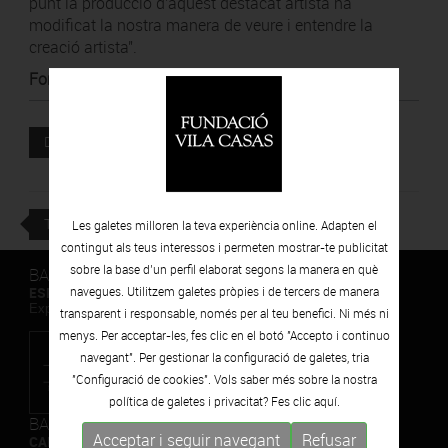
punt la producció d'aquest destacat artista ha
modificat la nostra manera de veure i entendre la
creació artista".
Font
:
La República
Document adjunt
DESCARREGAR
TORNAR
Les galetes milloren la teva experiència online. Adapten el
contingut als teus interessos i permeten mostrar-te publicitat
sobre la base d’un perfil elaborat segons la manera en què
BARCELONA
ESPAIS VOLART
navegues. Utilitzem galetes pròpies i de tercers de manera
Exposicions Temporals d'Art Contemporani
transparent i responsable, només per al teu benefici. Ni més ni
menys. Per acceptar-les, fes clic en el botó "Accepto i continuo
navegant". Per gestionar la configuració de galetes, tria
"Configuració de cookies". Vols saber més sobre la nostra
política de galetes i privacitat? Fes clic
aquí.
BARCELONA
Acceptar i seguir navegant
Refusar
CAN FRAMIS