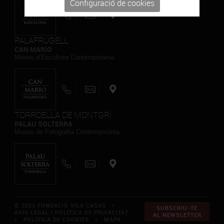
Configuració de cookies
PALAFRUGELL
CAN MARIO
Museu d’Escultura Contemporània
TORROELLA DE MONTGRÍ
PALAU SOLTERRA
Museu de Fotografia Contemporània
© 2023 FUNDACIÓ VILA CASAS *
SUBSCRIU-TE
AVÍS LEGAL I POLÍTICA DE PRIVACITAT
AL NEWSLETTER
*
POLÍTICA DE COOKIES
*
MAPA