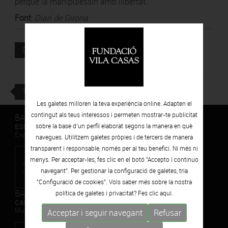
perquè la manipulessin amb llibertat.
Font
:
Diari de Girona
Document adjunt
DESCARREGAR
TORNAR
Les galetes milloren la teva experiència online. Adapten el
contingut als teus interessos i permeten mostrar-te publicitat
BARCELONA
ESPAIS VOLART
sobre la base d’un perfil elaborat segons la manera en què
Exposicions Temporals d'Art Contemporani
navegues. Utilitzem galetes pròpies i de tercers de manera
transparent i responsable, només per al teu benefici. Ni més ni
menys. Per acceptar-les, fes clic en el botó "Accepto i continuo
navegant". Per gestionar la configuració de galetes, tria
"Configuració de cookies". Vols saber més sobre la nostra
BARCELONA
política de galetes i privacitat? Fes clic
aquí.
CAN FRAMIS
Museu de Pintura Contemporània
Acceptar i seguir navegant
Refusar