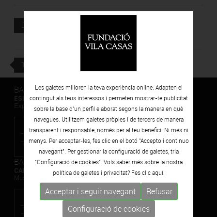
Document adjunt
DESCARREGAR
TORNAR
Les galetes milloren la teva experiència online. Adapten el
BARCELONA
ESPAIS VOLART
contingut als teus interessos i permeten mostrar-te publicitat
Exposicions Temporals d'Art Contemporani
sobre la base d’un perfil elaborat segons la manera en què
navegues. Utilitzem galetes pròpies i de tercers de manera
transparent i responsable, només per al teu benefici. Ni més ni
menys. Per acceptar-les, fes clic en el botó "Accepto i continuo
navegant". Per gestionar la configuració de galetes, tria
BARCELONA
"Configuració de cookies". Vols saber més sobre la nostra
CAN FRAMIS
política de galetes i privacitat? Fes clic
aquí.
Museu de Pintura Contemporània
Acceptar i seguir navegant
Refusar
Configuració de cookies