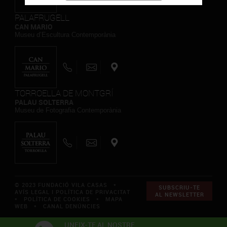
PALAFRUGELL
CAN MARIO
Museu d’Escultura Contemporània
TORROELLA DE MONTGRÍ
PALAU SOLTERRA
Museu de Fotografia Contemporània
© 2023 FUNDACIÓ VILA CASAS *
SUBSCRIU-TE
AVÍS LEGAL I POLÍTICA DE PRIVACITAT
AL NEWSLETTER
*
POLÍTICA DE COOKIES
*
MAPA
WEB
*
CANAL DENÚNCIES
UNEIX-TE AL NOSTRE