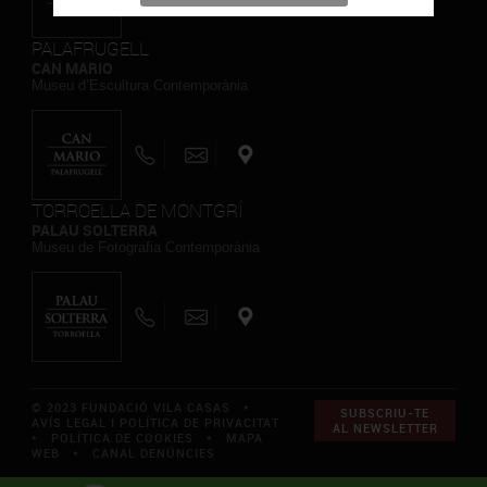
PALAFRUGELL
CAN MARIO
Museu d’Escultura Contemporània
TORROELLA DE MONTGRÍ
PALAU SOLTERRA
Museu de Fotografia Contemporània
© 2023 FUNDACIÓ VILA CASAS *
SUBSCRIU-TE
AVÍS LEGAL I POLÍTICA DE PRIVACITAT
AL NEWSLETTER
*
POLÍTICA DE COOKIES
*
MAPA
WEB
*
CANAL DENÚNCIES