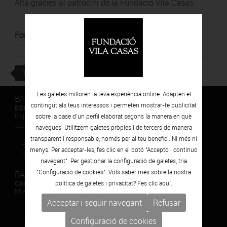
Alta gràcies al patrocini de la Fundació Vila Casas.
Font
:
Pàgina oficial de Temporada Alta
TORNAR
Les galetes milloren la teva experiència online. Adapten el
BARCELONA
contingut als teus interessos i permeten mostrar-te publicitat
ESPAIS VOLART
Exposicions Temporals d'Art Contemporani
sobre la base d’un perfil elaborat segons la manera en què
navegues. Utilitzem galetes pròpies i de tercers de manera
transparent i responsable, només per al teu benefici. Ni més ni
menys. Per acceptar-les, fes clic en el botó "Accepto i continuo
navegant". Per gestionar la configuració de galetes, tria
"Configuració de cookies". Vols saber més sobre la nostra
BARCELONA
CAN FRAMIS
política de galetes i privacitat? Fes clic
aquí.
Museu de Pintura Contemporània
Acceptar i seguir navegant
Refusar
Configuració de cookies